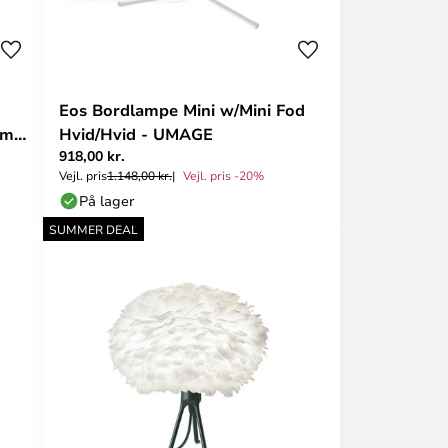
Eos Bordlampe Mini w/Mini Fod
cm -
Hvid/Hvid - UMAGE
918,00 kr.
Vejl. pris
1.148,00 kr.
Vejl. pris -20%
På lager
SUMMER DEAL