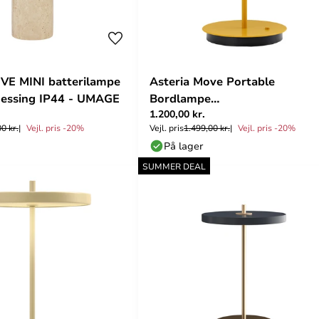
VE MINI batterilampe
Asteria Move Portable
messing IP44 - UMAGE
Bordlampe
1.200,00 kr.
Sunflower/Monochrome -
0 kr.
Vejl. pris -20%
Vejl. pris
1.499,00 kr.
Vejl. pris -20%
UMAGE
På lager
SUMMER DEAL