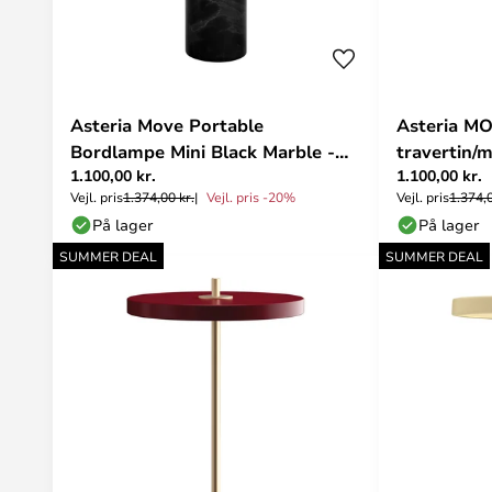
Asteria Move Portable
Asteria MO
Bordlampe Mini Black Marble -
travertin/
1.100,00 kr.
1.100,00 kr.
UMAGE
Vejl. pris
1.374,00 kr.
Vejl. pris -20%
Vejl. pris
1.374,0
På lager
På lager
SUMMER DEAL
SUMMER DEAL