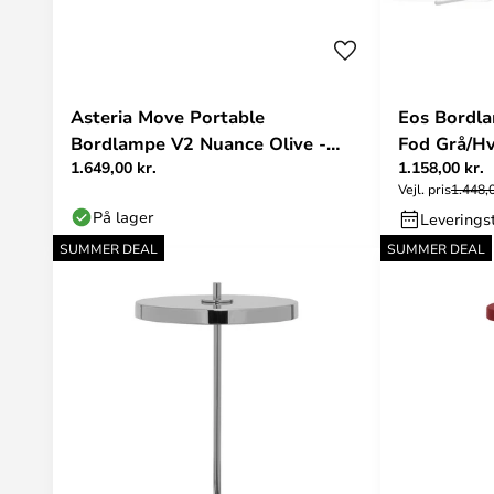
Asteria Move Portable
Eos Bordl
Bordlampe V2 Nuance Olive -
Fod Grå/H
1.649,00 kr.
1.158,00 kr.
UMAGE
Vejl. pris
1.448,0
På lager
Leverings
SUMMER DEAL
SUMMER DEAL