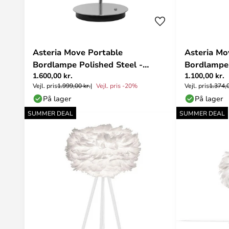
Asteria Move Portable
Asteria Mo
Bordlampe Polished Steel -
Bordlampe 
1.600,00 kr.
1.100,00 kr.
UMAGE
UMAGE
Vejl. pris
1.999,00 kr.
Vejl. pris -20%
Vejl. pris
1.374,0
På lager
På lager
SUMMER DEAL
SUMMER DEAL