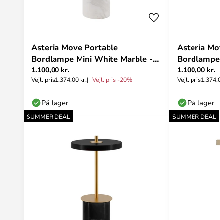
Asteria Move Portable
Asteria Mo
Bordlampe Mini White Marble -
Bordlampe 
1.100,00 kr.
1.100,00 kr.
UMAGE
UMAGE
Vejl. pris
1.374,00 kr.
Vejl. pris -20%
Vejl. pris
1.374,0
På lager
På lager
SUMMER DEAL
SUMMER DEAL