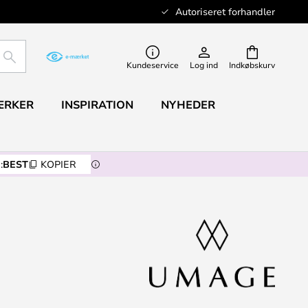
Autoriseret forhandler
SØG
Kundeservice
Log ind
Indkøbskurv
ÆRKER
INSPIRATION
NYHEDER
:
BEST
KOPIER