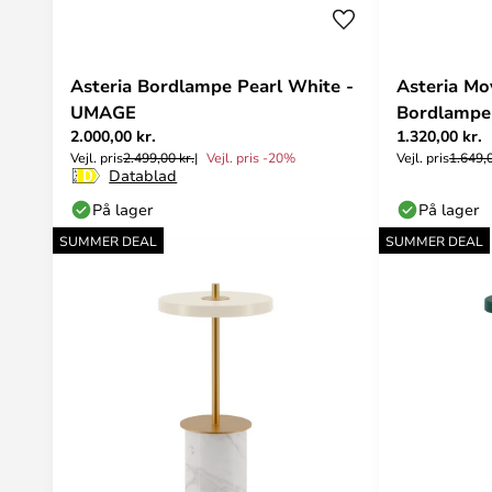
Asteria Bordlampe Pearl White -
Asteria Mo
UMAGE
Bordlampe 
2.000,00 kr.
1.320,00 kr.
UMAGE
Vejl. pris
2.499,00 kr.
Vejl. pris -20%
Vejl. pris
1.649,0
Datablad
På lager
På lager
SUMMER DEAL
SUMMER DEAL