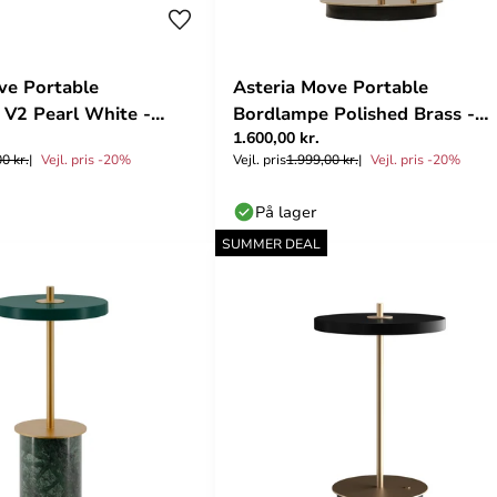
ve Portable
Asteria Move Portable
V2 Pearl White -
Bordlampe Polished Brass -
1.600,00 kr.
UMAGE
0 kr.
Vejl. pris -20%
Vejl. pris
1.999,00 kr.
Vejl. pris -20%
På lager
SUMMER DEAL