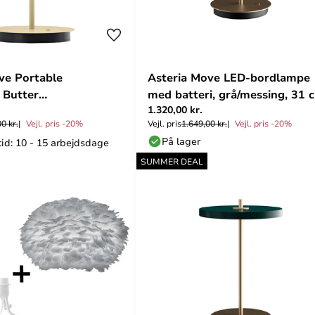
ve Portable
Asteria Move LED-bordlampe
 Butter
med batteri, grå/messing, 31 
1.320,00 kr.
nochrome - UMAGE
UMAGE
0 kr.
Vejl. pris -20%
Vejl. pris
1.649,00 kr.
Vejl. pris -20%
På lager
tid: 10 - 15 arbejdsdage
SUMMER DEAL