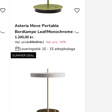
Asteria Move Portable
-
Bordlampe Leaf/Monochrome -
1.200,00 kr.
UMAGE
Vejl. pris
1.499,00 kr.
Vejl. pris -20%
Leveringstid: 10 - 15 arbejdsdage
SUMMER DEAL