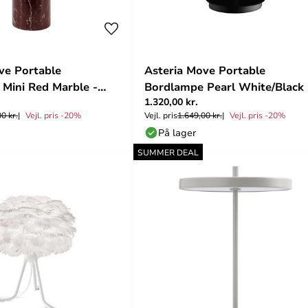
ve Portable
Asteria Move Portable
Mini Red Marble -
Bordlampe Pearl White/Black 
1.320,00 kr.
UMAGE
0 kr.
Vejl. pris -20%
Vejl. pris
1.649,00 kr.
Vejl. pris -20%
På lager
SUMMER DEAL