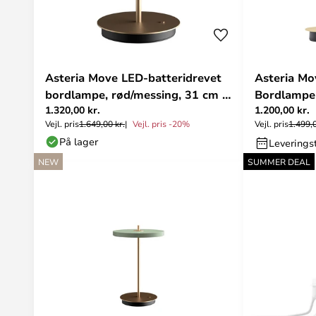
Asteria Move LED-batteridrevet
Asteria Mo
bordlampe, rød/messing, 31 cm -
Bordlampe
1.320,00 kr.
1.200,00 kr.
UMAGE
Yellow/Mo
Vejl. pris
1.649,00 kr.
Vejl. pris -20%
Vejl. pris
1.499,0
På lager
Leverings
NEW
SUMMER DEAL