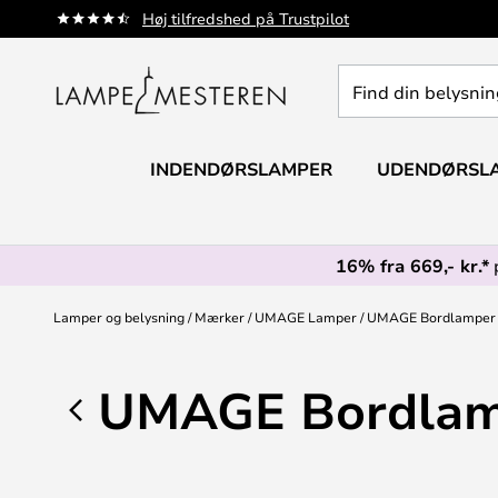
Skip
Høj tilfredshed på Trustpilot
to
Content
Find
din
belysning
INDENDØRSLAMPER
UDENDØRSL
16% fra 669,- kr.*
Lamper og belysning
Mærker
UMAGE Lamper
UMAGE Bordlamper
UMAGE Bordlam