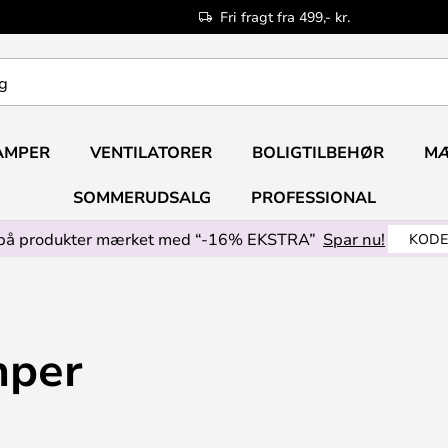
Fri fragt fra 499,- kr.
AMPER
VENTILATORER
BOLIGTILBEHØR
M
SOMMERUDSALG
PROFESSIONAL
på produkter mærket med “-16% EKSTRA”
Spar nu!
KODE
per