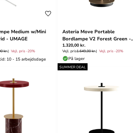
ampe Medium w/Mini
Asteria Move Portable
vid - UMAGE
Bordlampe V2 Forest Green -
1.320,00 kr.
UMAGE
0 kr.
Vejl. pris -20%
Vejl. pris
1.649,00 kr.
Vejl. pris -20%
På lager
tid: 10 - 15 arbejdsdage
SUMMER DEAL