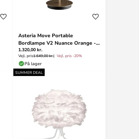
Asteria Move Portable
Bordlampe V2 Nuance Orange -
1.320,00 kr.
UMAGE
Vejl. pris
1.649,00 kr.
Vejl. pris -20%
På lager
SUMMER DEAL