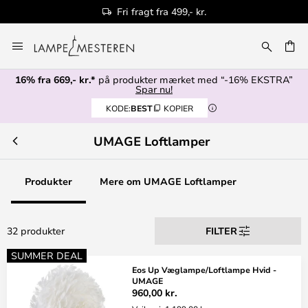
Fri fragt fra 499,- kr.
Skip
to
Content
16% fra 669,- kr.*
på produkter mærket med “-16% EKSTRA”
Spar nu!
KODE:
BEST
KOPIER
UMAGE Loftlamper
Produkter
Mere om UMAGE Loftlamper
32 produkter
FILTER
SUMMER DEAL
Eos Up Væglampe/Loftlampe Hvid -
UMAGE
960,00 kr.