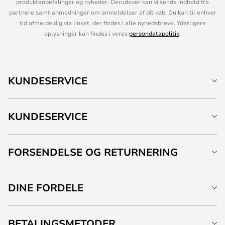
produktanbefalinger og nyheder. Derudover kan vi sende indhold fra
partnere samt anmodninger om anmeldelser af dit køb. Du kan til enhver
tid afmelde dig via linket, der findes i alle nyhedsbreve. Yderligere
oplysninger kan findes i vores
persondatapolitik
.
KUNDESERVICE
KUNDESERVICE
FORSENDELSE OG RETURNERING
DINE FORDELE
BETALINGSMETODER