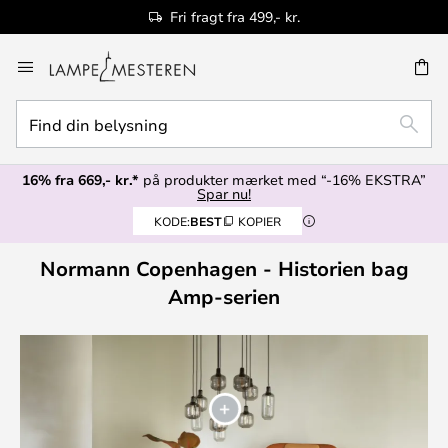
Fri fragt fra 499,- kr.
Skip
to
Content
Find
SØG
din
belysning
16% fra 669,- kr.*
på produkter mærket med “-16% EKSTRA”
Spar nu!
KODE:
BEST
KOPIER
Normann Copenhagen - Historien bag
Amp-serien