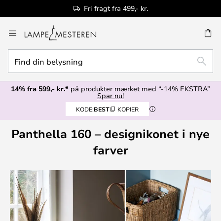
Fri fragt fra 499,- kr.
Skip
to
Content
Find
SØG
din
belysning
14% fra 599,- kr.*
på produkter mærket med “-14% EKSTRA”
Spar nu!
KODE:
BEST
KOPIER
Panthella 160 – designikonet i nye
farver