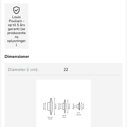
Louis
Poulsen –
op til 5 års
garanti (se
producente
ns
oplysninger
)
Dimensioner
Diameter (i cm):
22