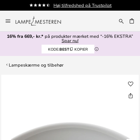
ot
Fri fragt fra 499,- kr.
Skip
to
Content
16% fra 669,- kr.*
på produkter mærket med “-16% EKSTRA”
Spar nu!
KODE:
BEST
KOPIER
Lampeskærme og tilbehør
Gå
til
slutningen
af
billedgalleriet