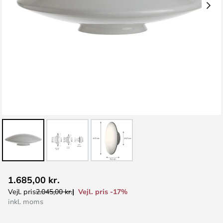
Gå
1.685,00 kr.
til
Vejl. pris -17%
Vejl. pris
2.045,00 kr.
starten
inkl. moms
af
billedgalleriet