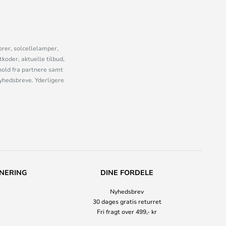
orer, solcellelamper,
oder, aktuelle tilbud,
old fra partnere samt
nyhedsbreve. Yderligere
NERING
DINE FORDELE
Nyhedsbrev
30 dages gratis returret
Fri fragt over 499,- kr