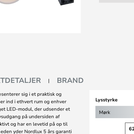
TDETALJER
BRAND
enterer sig i et praktisk og
Lysstyrke
r ind i ethvert rum og enhver
gget LED-modul, der udsender et
Mørk
lysudgang på undersiden af
tivt og har en levetid på op til
6
heden yder Nordlux 5 års garanti