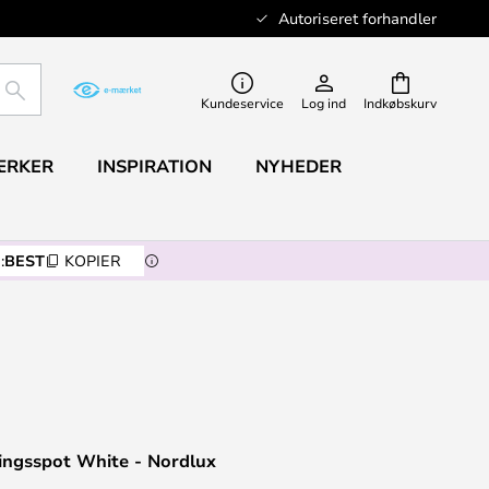
Autoriseret forhandler
SØG
Kundeservice
Log ind
Indkøbskurv
ÆRKER
INSPIRATION
NYHEDER
:
BEST
KOPIER
ingsspot White - Nordlux