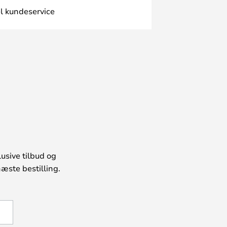
l kundeservice
usive tilbud og
æste bestilling.
U