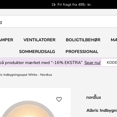
Fri fragt fra 499,- kr.
AMPER
VENTILATORER
BOLIGTILBEHØR
M
SOMMERUDSALG
PROFESSIONAL
på produkter mærket med “-16% EKSTRA”
Spar nu!
KODE
ic Indbygningsspot White - Nordlux
Albric Indbygn