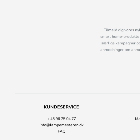
Tilmeld dig vores ny
smart home-produkter 
særlige kampagner og
anmodninger om anmelde
KUNDESERVICE
+ 45 96 75 04 77
Ma
info@lampemesteren.dk
FAQ