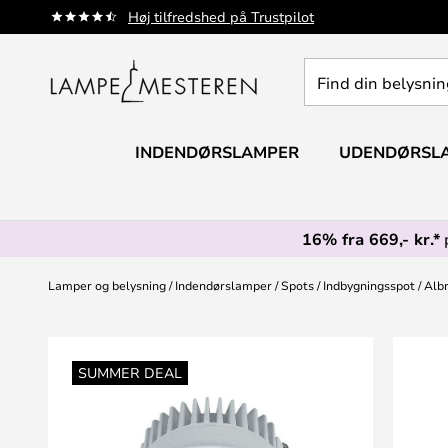
Skip
Høj tilfredshed på Trustpilot
to
Content
Find
din
belysning
INDENDØRSLAMPER
UDENDØRSL
16% fra 669,- kr.*
Lamper og belysning
Indendørslamper
Spots
Indbygningsspot
Albr
Gå
til
SUMMER DEAL
slutningen
af