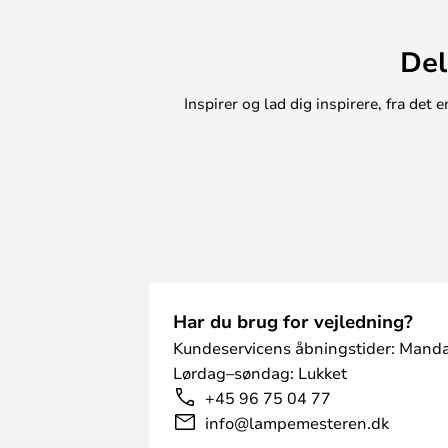
Del
Inspirer og lad dig inspirere, fra de
Har du brug for vejledning?
Kundeservicens åbningstider: Manda
Lørdag–søndag: Lukket
+45 96 75 04 77
info@lampemesteren.dk