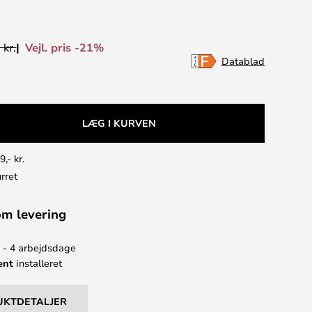
Vejl. pris -21%
 kr.
Datablad
LÆG I KURVEN
9,- kr.
rret
om levering
2 - 4 arbejdsdage
ent
installeret
UKTDETALJER