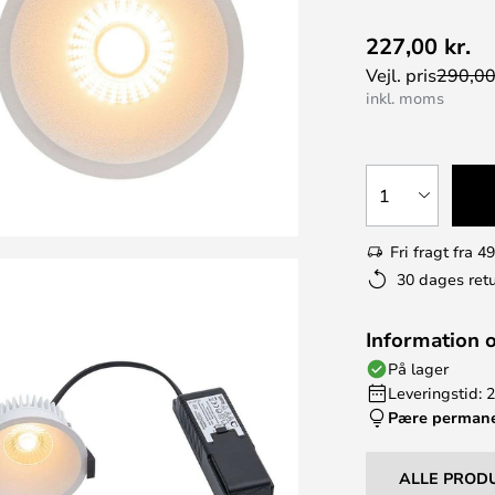
227,00 kr.
Vejl. pris
290,00
inkl. moms
1
Fri fragt fra 49
30 dages retu
Information 
På lager
Leveringstid: 
Pære perman
ALLE PROD