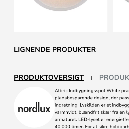
Gå
til
LIGNENDE PRODUKTER
starten
af
billedgalleriet
PRODUKTOVERSIGT
PRODUK
Albric Indbygningsspot White præs
pladsbesparende design, der passe
indretning. Lyskilden er et indby
varmhvidt, blændfrit skær fra en 
armaturet. LED-lyset er energieffek
40.000 timer. For at sikre holdbar