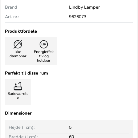
Brand
Lindby Lamper
Art. nr.:
9626073
Produktfordele
Ikke
Energieffek
dæmpbar
tiv og
holdbar
Perfekt til disse rum
Badeværels
e
Dimensioner
Højde (i cm):
5
Bredde (i cm):
60