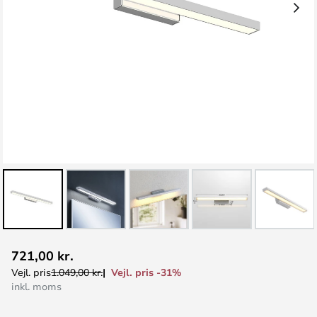
Gå
721,00 kr.
til
Vejl. pris -31%
Vejl. pris
1.049,00 kr.
starten
inkl. moms
af
billedgalleriet