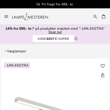
Fri fragt fra 499,- kr.
Skip
to
Content
14% fra 599,- kr.*
på produkter mærket med “-14% EKSTRA”
Spar nu!
KODE:
BEST
KOPIER
Væglamper
Gå
-14% EKSTRA
til
slutningen
af
billedgalleriet