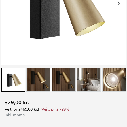
Gå
329,00 kr.
til
Vejl. pris -29%
Vejl. pris
469,00 kr.
starten
inkl. moms
af
billedgalleriet