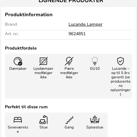
LIGNENDE PRODUKTER
Produktinformation
Brand
Lucande Lamper
Art. nr.:
9624851
Produktfordele
Dæmpbar
Lysdæmper
Pære
GU10
Lucande –
medfølger
medfølger
op til 5 års
ikke
ikke
garanti (se
producente
ns
oplysninger
)
Perfekt til disse rum
Soveværels
Stue
Gang
Spisestue
e