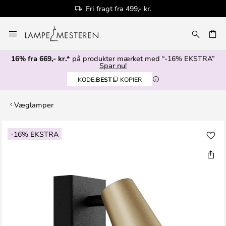
Fri fragt fra 499,- kr.
Skip
to
Content
16% fra 669,- kr.*
på produkter mærket med “-16% EKSTRA”
Spar nu!
KODE:
BEST
KOPIER
Væglamper
Gå
-16% EKSTRA
til
slutningen
af
billedgalleriet