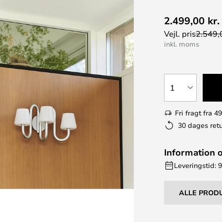
2.499,00 kr.
Vejl. pris
2.549,0
inkl. moms
1
Fri fragt fra 49
30 dages retu
Information 
Leveringstid: 
ALLE PROD