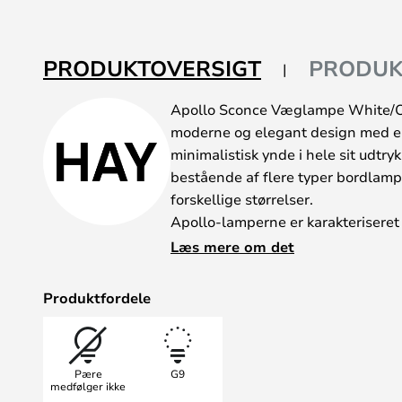
af
billedgalleriet
PRODUKTOVERSIGT
PRODUK
Apollo Sconce Væglampe White/Op
moderne og elegant design med en
minimalistisk ynde i hele sit udtry
bestående af flere typer bordlamp
forskellige størrelser.
Apollo-lamperne er karakteriseret
og enkle, hvide skærme af mundbl
Læs mere om det
toppen i stedet for i bunden, som d
konventionelle lampemodeller, ops
Produktfordele
uplight, der spreder sig ud i rum
så der skabes et harmonisk baggru
igennem det hvide glas, så det kan 
Pære
G9
seriens gennemførte stil gør lam
medfølger ikke
kryds og tværs.