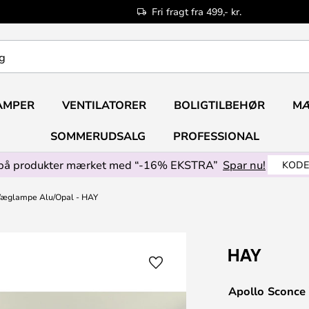
Fri fragt fra 499,- kr.
AMPER
VENTILATORER
BOLIGTILBEHØR
M
SOMMERUDSALG
PROFESSIONAL
på produkter mærket med “-16% EKSTRA”
Spar nu!
KODE
Væglampe Alu/Opal - HAY
Apollo Sconce