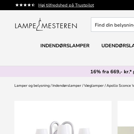
Skip
Høj tilfredshed på Trustpilot
to
Content
Find
din
belysning
INDENDØRSLAMPER
UDENDØRSL
16% fra 669,- kr.*
Lamper og belysning
Indendørslamper
Væglamper
Apollo Sconce 
Gå
til
slutningen
af