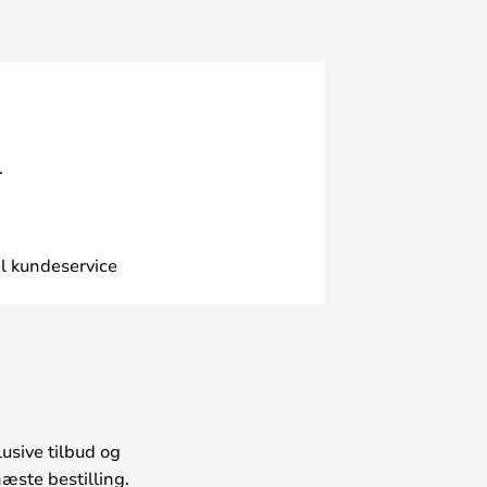
.
l kundeservice
usive tilbud og
æste bestilling.