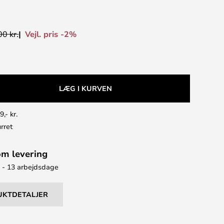
Vejl. pris -2%
0 kr.
LÆG I KURVEN
9,- kr.
rret
om levering
9 - 13 arbejdsdage
UKTDETALJER