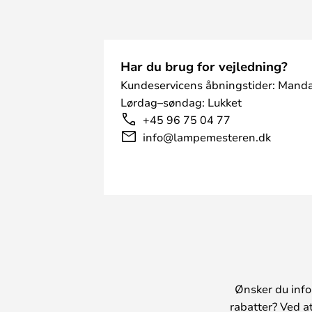
Har du brug for vejledning?
Kundeservicens åbningstider: Manda
Lørdag–søndag: Lukket
+45 96 75 04 77
info@lampemesteren.dk
Ønsker du info
rabatter? Ved a