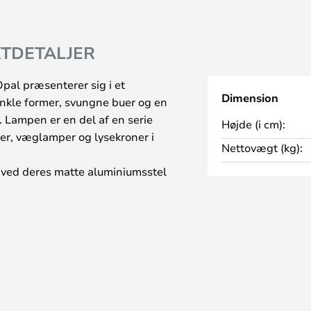
TDETALJER
al præsenterer sig i et
Dimension
kle former, svungne buer og en
k. Lampen er en del af en serie
Højde (i cm):
er, væglamper og lysekroner i
Nettovægt (kg):
 ved deres matte aluminiumsstel
æst glas. Da skærmene er åbne i
et ellers er tilfældet med
tår der et smukt og blændfrit
met, når man tænder for lampen,
ndslys. Samtidig trænger lyset
skinne ud til alle sider. Apollo-
perne nemme at kombinere på