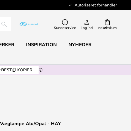
Autoriseret forhandler
SØG
Kundeservice
Log ind
Indkøbskurv
ÆRKER
INSPIRATION
NYHEDER
:
BEST
KOPIER
 Væglampe Alu/Opal - HAY