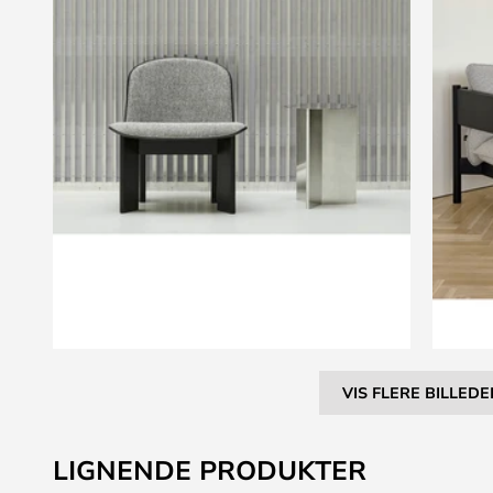
VIS FLERE BILLEDE
Gå
til
LIGNENDE PRODUKTER
starten