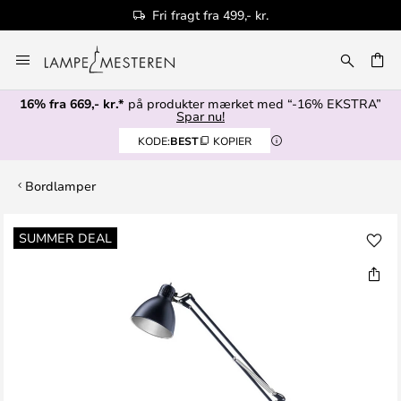
Fri fragt fra 499,- kr.
Skip
to
Content
16% fra 669,- kr.*
på produkter mærket med “-16% EKSTRA”
Spar nu!
KODE:
BEST
KOPIER
Bordlamper
Gå
SUMMER DEAL
til
slutningen
af
billedgalleriet