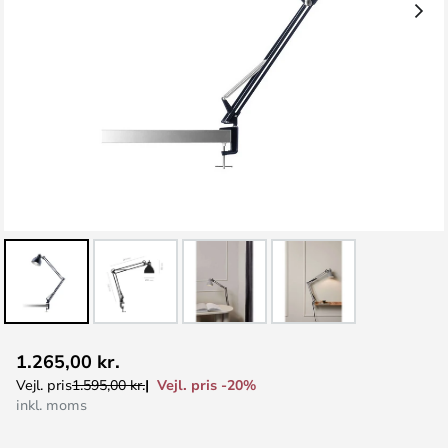
Gå
1.265,00 kr.
til
Vejl. pris -20%
Vejl. pris
1.595,00 kr.
starten
inkl. moms
af
billedgalleriet