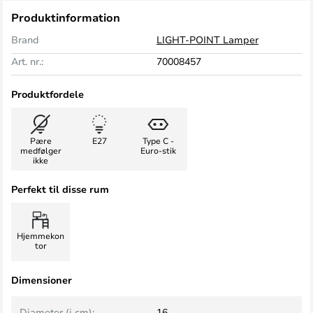
Produktinformation
Brand
LIGHT-POINT Lamper
Art. nr.:
70008457
Produktfordele
Pære
E27
Type C -
medfølger
Euro-stik
ikke
Perfekt til disse rum
Hjemmekon
tor
Dimensioner
Diameter (i cm):
16