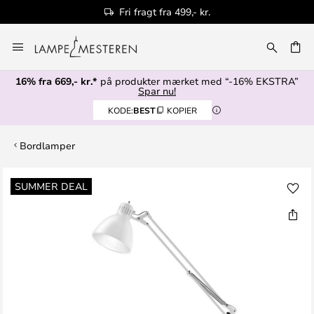
Fri fragt fra 499,- kr.
Skip
to
Content
16% fra 669,- kr.*
på produkter mærket med “-16% EKSTRA”
Spar nu!
KODE:
BEST
KOPIER
Bordlamper
Gå
SUMMER DEAL
til
slutningen
af
billedgalleriet