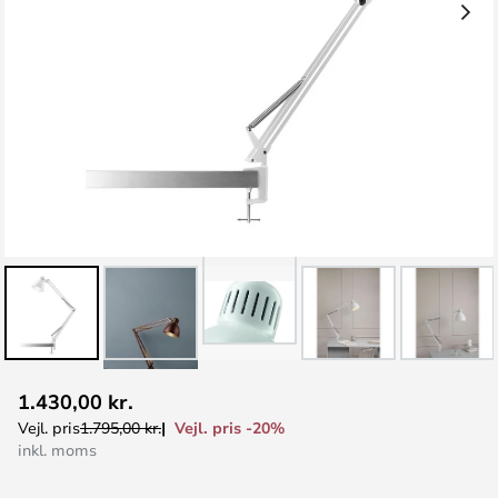
Gå
1.430,00 kr.
til
Vejl. pris -20%
Vejl. pris
1.795,00 kr.
starten
inkl. moms
af
billedgalleriet