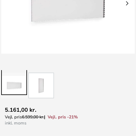
Gå
5.161,00 kr.
til
Vejl. pris -21%
Vejl. pris
6.599,00 kr.
starten
inkl. moms
af
billedgalleriet