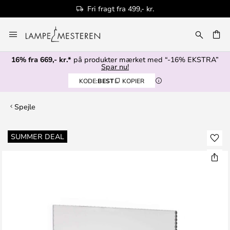
Fri fragt fra 499,- kr.
Skip
to
Content
16% fra 669,- kr.*
på produkter mærket med “-16% EKSTRA”
Spar nu!
KODE:
BEST
KOPIER
Spejle
Gå
SUMMER DEAL
til
slutningen
af
billedgalleriet