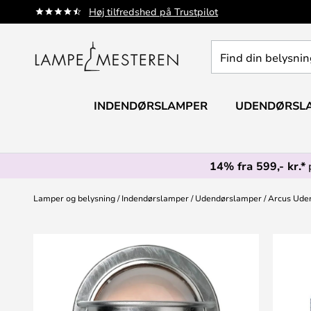
Skip
Høj tilfredshed på Trustpilot
to
Content
Find
din
belysning
INDENDØRSLAMPER
UDENDØRSL
14% fra 599,- kr.*
Lamper og belysning
Indendørslamper
Udendørslamper
Arcus Uden
Gå
til
slutningen
af