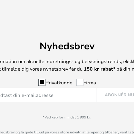
Nyhedsbrev
rmation om aktuelle indretnings- og belysningstrends, ekskl
t tilmelde dig vores nyhetsbrev får du
150 kr rabat*
på din n
Privatkunde
Firma
ABONNÉR N
*Ved køb for mindst 1 999 kr.
hedsbrev og få gode tilbud på vores store udvalg af lamper og tilbehør, ventilat