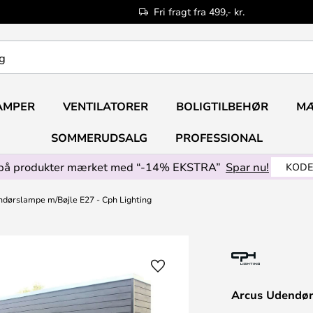
Fri fragt fra 499,- kr.
AMPER
VENTILATORER
BOLIGTILBEHØR
M
SOMMERUDSALG
PROFESSIONAL
på produkter mærket med “-14% EKSTRA”
Spar nu!
KODE
dørslampe m/Bøjle E27 - Cph Lighting
Arcus Udendør