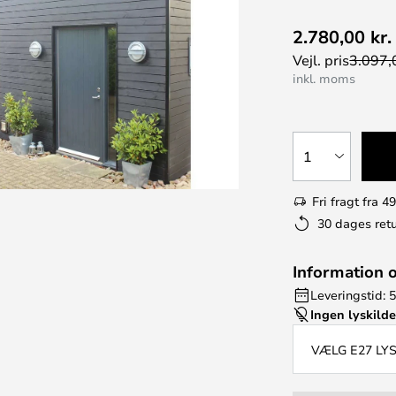
2.780,00 kr.
Vejl. pris
3.097,0
inkl. moms
1
Fri fragt fra 49
30 dages retu
Information 
Leveringstid: 5
Ingen lyskild
VÆLG E27 LY