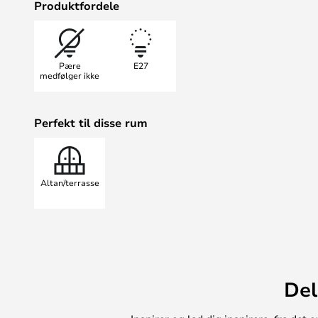
Produktfordele
og vælg den uden bøjle for et helt 
Pære
E27
medfølger ikke
Perfekt til disse rum
Altan/terrasse
Del