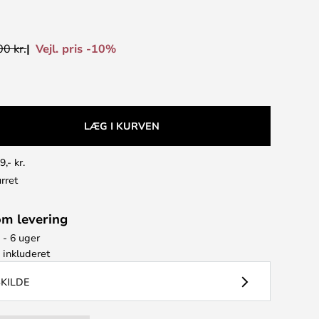
Vejl. pris -10%
0 kr.
LÆG I KURVEN
9,- kr.
rret
om levering
 - 6 uger
e
inkluderet
SKILDE