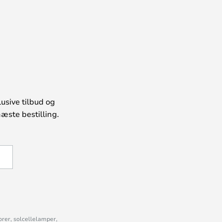
usive tilbud og
æste bestilling.
U
orer, solcellelamper,