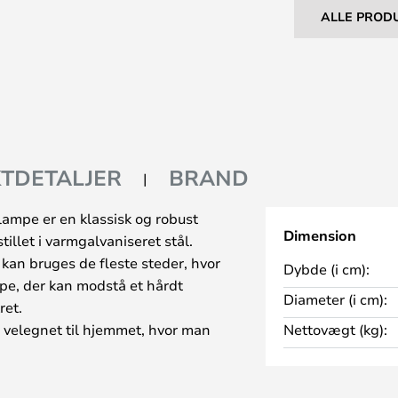
ALLE PROD
TDETALJER
BRAND
ampe er en klassisk og robust
Dimension
tillet i varmgalvaniseret stål.
kan bruges de fleste steder, hvor
Dybde (i cm):
e, der kan modstå et hårdt
Diameter (i cm):
ret.
velegnet til hjemmet, hvor man
Nettovægt (kg):
nd og transparent skærm og
er den med bøjle for et råt look