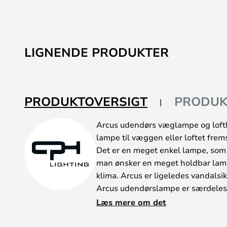
LIGNENDE PRODUKTER
PRODUKTOVERSIGT
PRODUK
Arcus udendørs væglampe og loftl
lampe til væggen eller loftet frems
Det er en meget enkel lampe, som 
man ønsker en meget holdbar lamp
klima. Arcus er ligeledes vandalsik
Arcus udendørslampe er særdeles 
ønsker et klassisk og lidt råt look.
Læs mere om det
Udendørslampen fås både med bå
uden bånd med opal skærm. Vælg h