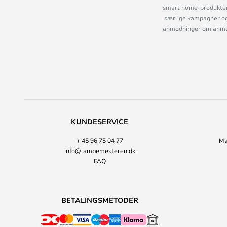
smart home-produkter 
særlige kampagner og
anmodninger om anmelde
KUNDESERVICE
+ 45 96 75 04 77
Ma
info@lampemesteren.dk
FAQ
BETALINGSMETODER