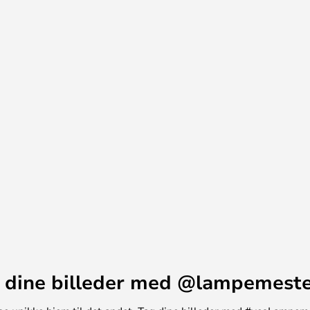
klassisk look.
 dine billeder med @lampemest