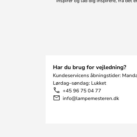
Inspirer og lad dig inspirere, fra de
Har du brug for vejledning?
Kundeservicens åbningstider: Manda
Lørdag–søndag: Lukket
+45 96 75 04 77
info@lampemesteren.dk