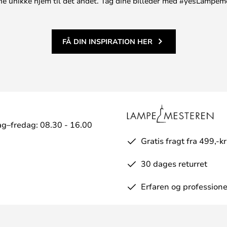
t ene unikke hjem til det andet. Tag dine billeder med #yesLampem
FÅ DIN INSPIRATION HER
g–fredag: 08.30 - 16.00
Gratis fragt fra 499,-kr
30 dages returret
Erfaren og professione