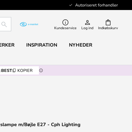
Autoriseret forhandler
SØG
Kundeservice
Log ind
Indkøbskurv
ÆRKER
INSPIRATION
NYHEDER
:
BEST
KOPIER
slampe m/Bøjle E27 - Cph Lighting