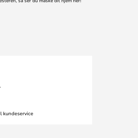
esteren, så ser du måske dit hjem her!
.
l kundeservice