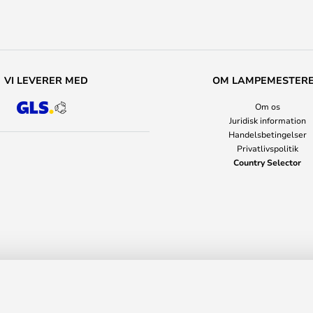
VI LEVERER MED
OM LAMPEMESTER
Om os
Juridisk information
Handelsbetingelser
Privatlivspolitik
Country Selector
 - Muuto
2.5
Vejl. pri