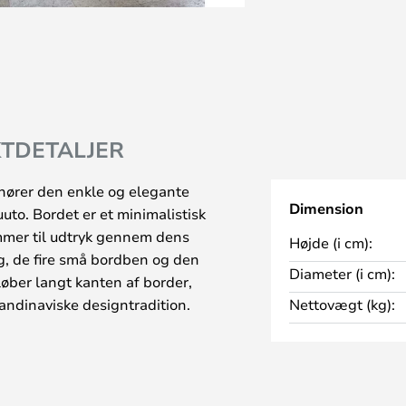
TDETALJER
hører den enkle og elegante
Dimension
uto. Bordet er et minimalistisk
ommer til udtryk gennem dens
Højde (i cm):
g, de fire små bordben og den
Diameter (i cm):
øber langt kanten af border,
andinaviske designtradition.
Nettovægt (kg):
d diverse flotte farvelakeringer,
ge størrelser, så du kan få præcis
behov og din stil. Bordet kan
er i kombination af flere,