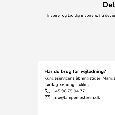
Del
eksempelvis i stuen, i soveværelset
eller lobbyområde – det er kun fan
Inspirer og lad dig inspirere, fra de
Har du brug for vejledning?
Kundeservicens åbningstider: Manda
Lørdag–søndag: Lukket
+45 96 75 04 77
info@lampemesteren.dk