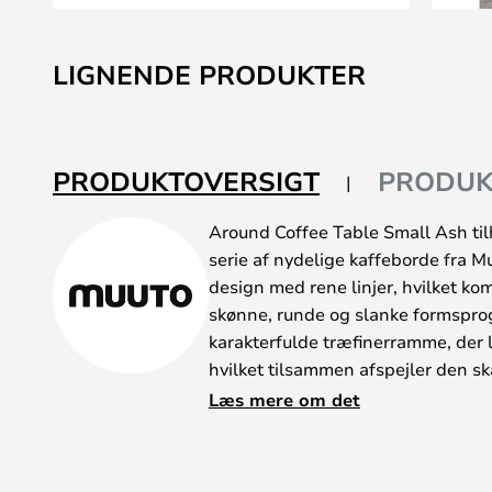
Gå
til
LIGNENDE PRODUKTER
starten
af
billedgalleriet
PRODUKTOVERSIGT
PRODUK
Around Coffee Table Small Ash til
serie af nydelige kaffeborde fra Mu
design med rene linjer, hvilket k
skønne, runde og slanke formspro
karakterfulde træfinerramme, der l
hvilket tilsammen afspejler den sk
Kaffebordet er fremstillet i træ me
Læs mere om det
og det kan samtidig fås i forskelli
dét bord, der passer bedst til dit 
placeres alle steder både alene ell