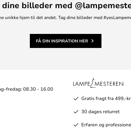
 dine billeder med @lampemest
, på et hotelværelse, i et lounge-
tasien, der sætter grænser.
t ene unikke hjem til det andet. Tag dine billeder med #yesLampem
FÅ DIN INSPIRATION HER
g–fredag: 08.30 - 16.00
Gratis fragt fra 499,-kr
30 dages returret
Erfaren og professione