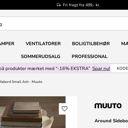
Fri fragt fra 499,- kr.
AMPER
VENTILATORER
BOLIGTILBEHØR
M
SOMMERUDSALG
PROFESSIONAL
på produkter mærket med “-16% EKSTRA”
Spar nu!
KODE
fabord Small Ash - Muuto
Around Sidebo