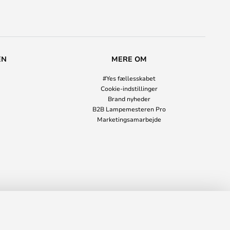
EN
MERE OM
#Yes fællesskabet
Cookie-indstillinger
Brand nyheder
B2B Lampemesteren Pro
Marketingsamarbejde
78,00 kr.
LÆG I KURVEN
s
3.295,00 kr.