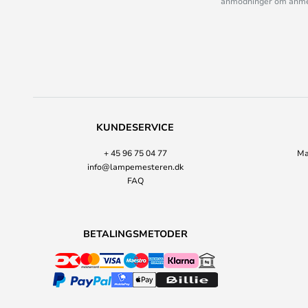
anmodninger om anmelde
KUNDESERVICE
+ 45 96 75 04 77
Ma
info@lampemesteren.dk
FAQ
BETALINGSMETODER