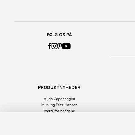
FØLG OS PÅ
PRODUKTNYHEDER
Audo Copenhagen
Musling Fritz Hansen
Værdi for pengene
Boligtilbehør
Around Sidebord/Sofabord Small Ash
Alle produktnyheder
Leveringstid: 2 - 4 arbejdsdage