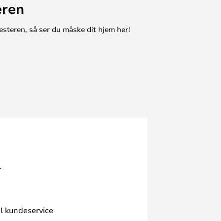
eren
esteren, så ser du måske dit hjem her!
.
l kundeservice