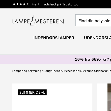
Skip
Høj tilfredshed på Trustpilot
to
Content
Find
din
belysning
INDENDØRSLAMPER
UDENDØRSL
16% fra 669,- kr.*
Lamper og belysning
Boligtilbehør
Accessories
Around Sidebord/So
Gå
til
SUMMER DEAL
slutningen
af