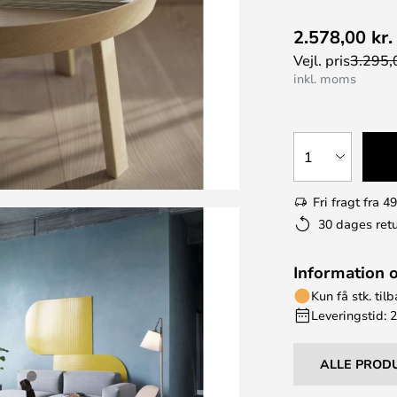
2.578,00 kr.
Vejl. pris
3.295,0
inkl. moms
1
Fri fragt fra 49
30 dages retu
Information 
Kun få stk. til
Leveringstid: 
ALLE PROD