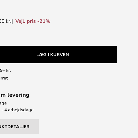
Vejl. pris -21%
0 kr.
LÆG I KURVEN
9,- kr.
rret
om levering
bage
2 - 4 arbejdsdage
UKTDETALJER