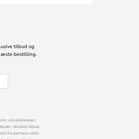
usive tilbud og
æste bestilling.
U
orer, solcellelamper,
oder, aktuelle tilbud,
old fra partnere samt