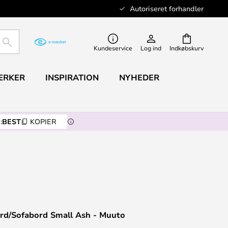
Autoriseret forhandler
SØG
Kundeservice
Log ind
Indkøbskurv
ÆRKER
INSPIRATION
NYHEDER
:
BEST
KOPIER
rd/Sofabord Small Ash - Muuto