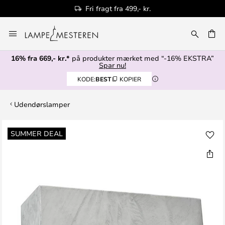
Fri fragt fra 499,- kr.
Skip
to
Content
16% fra 669,- kr.*
på produkter mærket med “-16% EKSTRA”
Spar nu!
KODE:
BEST
KOPIER
Udendørslamper
Gå
SUMMER DEAL
til
slutningen
af
billedgalleriet