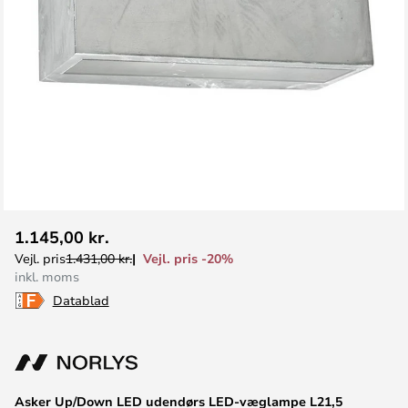
Gå
1.145,00 kr.
til
Vejl. pris -20%
Vejl. pris
1.431,00 kr.
starten
inkl. moms
af
Datablad
billedgalleriet
Asker Up/Down LED udendørs LED-væglampe L21,5