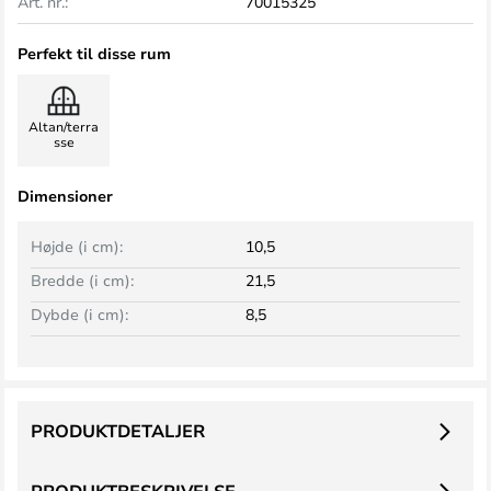
Art. nr.:
70015325
Perfekt til disse rum
Altan/terra
sse
Dimensioner
Højde (i cm):
10,5
Bredde (i cm):
21,5
Dybde (i cm):
8,5
PRODUKTDETALJER