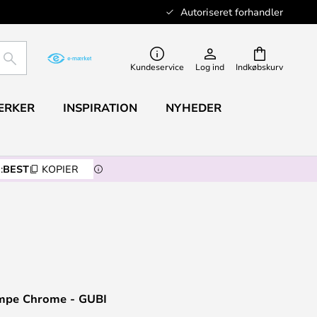
Autoriseret forhandler
SØG
Kundeservice
Log ind
Indkøbskurv
ÆRKER
INSPIRATION
NYHEDER
:
BEST
KOPIER
mpe Chrome - GUBI