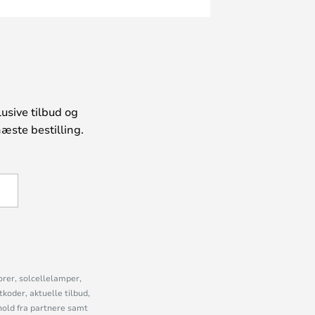
usive tilbud og
æste bestilling.
U
orer, solcellelamper,
oder, aktuelle tilbud,
old fra partnere samt