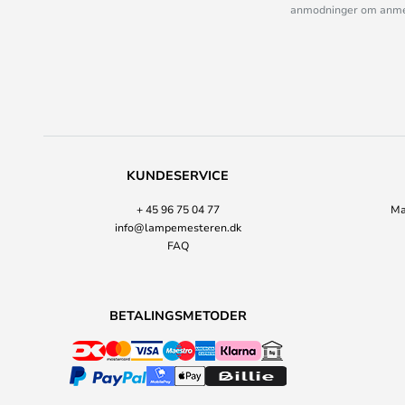
anmodninger om anmelde
KUNDESERVICE
+ 45 96 75 04 77
Ma
info@lampemesteren.dk
FAQ
BETALINGSMETODER