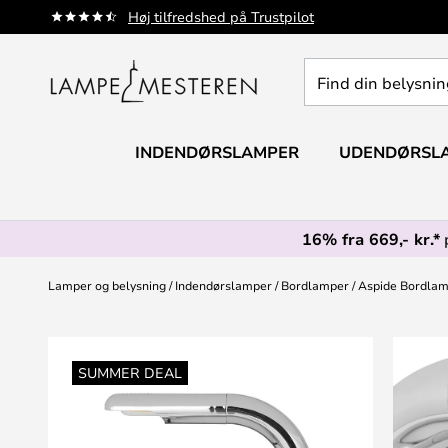
Skip
Høj tilfredshed på Trustpilot
to
Content
Find
din
belysning
INDENDØRSLAMPER
UDENDØRSL
16% fra 669,- kr.*
Lamper og belysning
Indendørslamper
Bordlamper
Aspide Bordla
Gå
til
SUMMER DEAL
slutningen
af