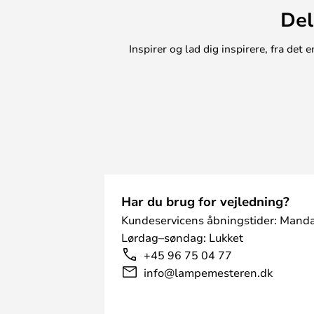
Del
Inspirer og lad dig inspirere, fra de
Har du brug for vejledning?
Kundeservicens åbningstider: Manda
Lørdag–søndag: Lukket
+45 96 75 04 77
info@lampemesteren.dk