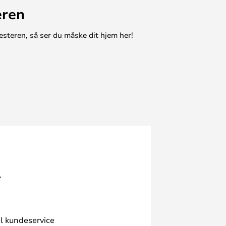
eren
esteren, så ser du måske dit hjem her!
.
l kundeservice