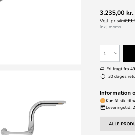
3.235,00 kr.
Vejl. pris
4.499,0
inkl. moms
1
Fri fragt fra 49
30 dages retu
Information 
Kun få stk. til
Leveringstid: 
ALLE PROD