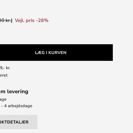
Vejl. pris -28%
0 kr.
LÆG I KURVEN
9,- kr.
rret
om levering
bage
2 - 4 arbejdsdage
UKTDETALJER