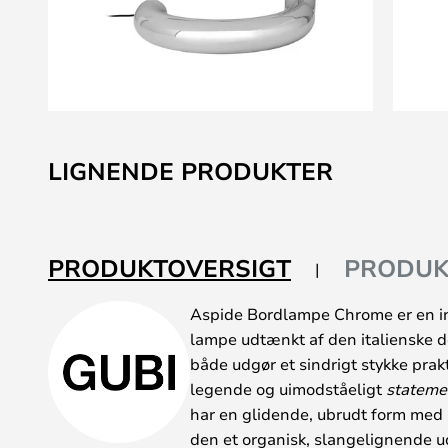
Gå
til
LIGNENDE PRODUKTER
starten
af
billedgalleriet
PRODUKTOVERSIGT
PRODUK
Aspide Bordlampe Chrome er en in
lampe udtænkt af den italienske de
både udgør et sindrigt stykke prak
legende og uimodståeligt
stateme
har en glidende, ubrudt form med 
den et organisk, slangelignende ud