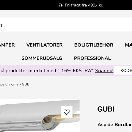
Fri fragt fra 499,- kr.
AMPER
VENTILATORER
BOLIGTILBEHØR
M
SOMMERUDSALG
PROFESSIONAL
på produkter mærket med “-16% EKSTRA”
Spar nu!
KODE
mpe Chrome - GUBI
Aspide Bordla