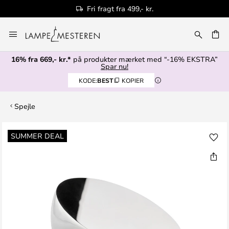
Fri fragt fra 499,- kr.
Skip
to
Content
16% fra 669,- kr.*
på produkter mærket med “-16% EKSTRA”
Spar nu!
KODE:
BEST
KOPIER
Spejle
Gå
SUMMER DEAL
til
slutningen
af
billedgalleriet