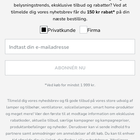
belysningstrends, eksklusive tilbud og rabatter? Ved at
tilmelde dig vores nyhetsbrev får du
150 kr rabat*
på din
næste bestilling.
Privatkunde
Firma
ABONNÉR NU
*Ved køb for mindst 1 999 kr.
Tilmeld dig vores nyhedsbrev og få gode tilbud på vores store udvalg af
lamper og tilbehør, ventilatorer, solcellelamper, smart home-produkter
og meget mere! Vær den første til at modtage information om eksklusive
rabatkoder, aktuelle tilbud, særlige kampagner og kampagnepriser,
produktanbefalinger og nyheder. Derudover kan vi sende indhold fra
partnere samt anmodninger om anmeldelser af dit køb. Du kan til enhver
tid afmelde dig via linket, der findes i alle nyhedsbreve. Yderligere