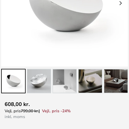
Gå
608,00 kr.
til
Vejl. pris -24%
Vejl. pris
799,00 kr.
starten
inkl. moms
af
billedgalleriet