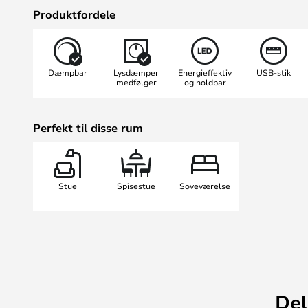
Micro-USB-C kabel og kan tjekkes 
Produktfordele
standen.
OBS! Det anbefales at produktet 
skal være slukket imens), inden de
Dæmpbar
Lysdæmper
Energieffektiv
USB-stik
OBS: Med henblik på at reducere m
medfølger
og holdbar
kun USB Kabel med Bellhop, Last 
Perfekt til disse rum
Stue
Spisestue
Soveværelse
Del