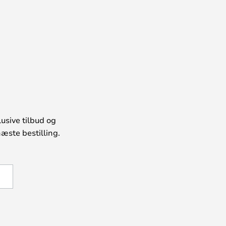
usive tilbud og
æste bestilling.
U