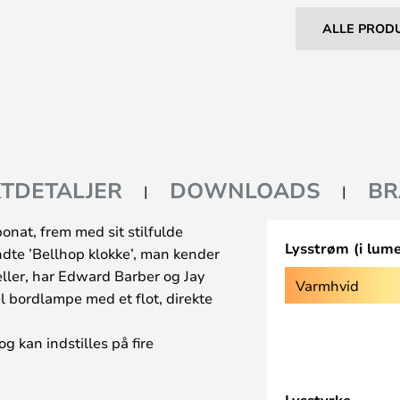
ALLE PROD
TDETALJER
DOWNLOADS
BR
nat, frem med sit stilfulde
Lysstrøm (i lum
ndte ’Bellhop klokke’, man kender
eller, har Edward Barber og Jay
Varmhvid
 bordlampe med et flot, direkte
kan indstilles på fire
 en, diskret placeret, trykknap på
ningsfri, lades via et medfølgende