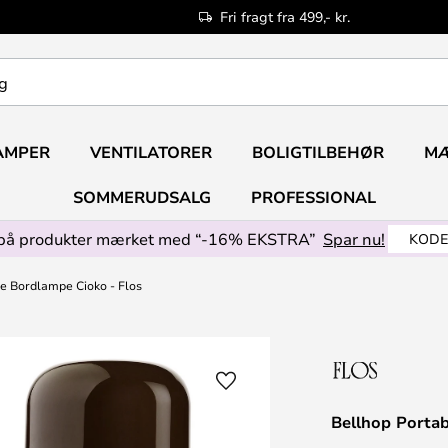
Fri fragt fra 499,- kr.
AMPER
VENTILATORER
BOLIGTILBEHØR
M
SOMMERUDSALG
PROFESSIONAL
på produkter mærket med “-16% EKSTRA”
Spar nu!
KODE
e Bordlampe Cioko - Flos
Bellhop Portab