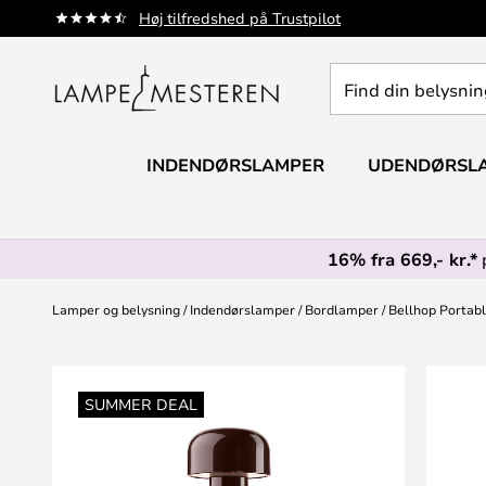
Skip
Høj tilfredshed på Trustpilot
to
Content
Find
din
belysning
INDENDØRSLAMPER
UDENDØRSL
16% fra 669,- kr.*
Lamper og belysning
Indendørslamper
Bordlamper
Bellhop Portabl
Gå
til
SUMMER DEAL
slutningen
af