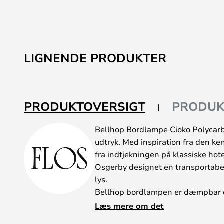
LIGNENDE PRODUKTER
PRODUKTOVERSIGT
PRODUK
Bellhop Bordlampe Cioko Polycarbo
udtryk. Med inspiration fra den ke
fra indtjekningen på klassiske hot
Osgerby designet en transportabel
lys.
Bellhop bordlampen er dæmpbar og 
forskellige lysstyrker ved hjælp af
Læs mere om det
siden. Bellhop er selvfølgelig led