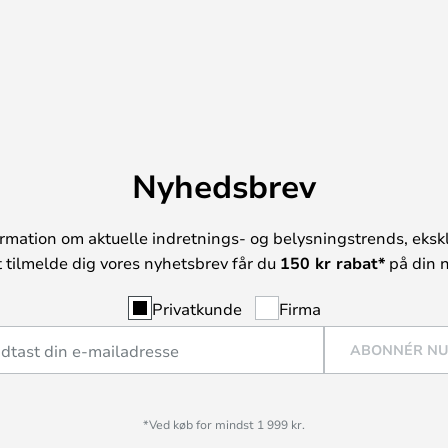
Nyhedsbrev
rmation om aktuelle indretnings- og belysningstrends, ekskl
t tilmelde dig vores nyhetsbrev får du
150 kr rabat*
på din n
Privatkunde
Firma
ABONNÉR N
*Ved køb for mindst 1 999 kr.