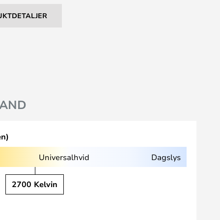
UKTDETALJER
AND
en)
Universalhvid
Dagslys
2700 Kelvin