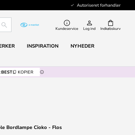
Autoriseret forhandler
SØG
Kundeservice
Log ind
Indkøbskurv
ÆRKER
INSPIRATION
NYHEDER
:
BEST
KOPIER
le Bordlampe Cioko - Flos