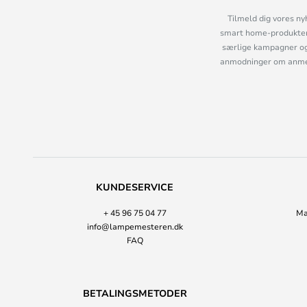
Tilmeld dig vores ny
smart home-produkter 
særlige kampagner og
anmodninger om anmelde
KUNDESERVICE
+ 45 96 75 04 77
Ma
info@lampemesteren.dk
FAQ
BETALINGSMETODER