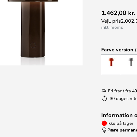
1.462,00 kr.
Vejl. pris
2.002,0
inkl. moms
Farve version (
Fri fragt fra 49
30 dages retu
Information 
Ikke på lager
Pære perman