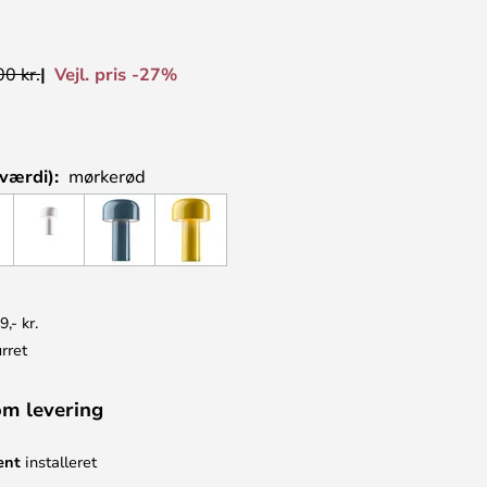
Vejl. pris -27%
0 kr.
værdi):
mørkerød
9,- kr.
rret
om levering
ent
installeret