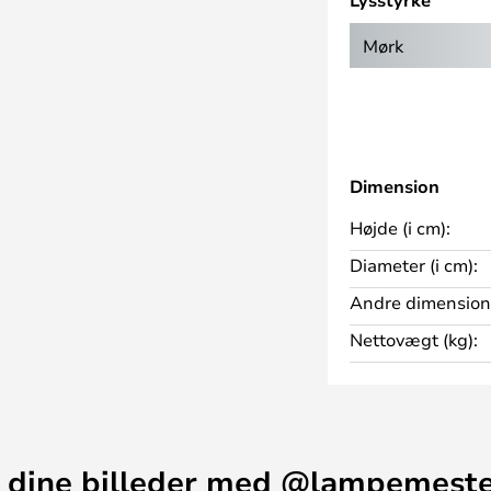
Lysstyrke
for strømniveau på undersiden af
Mørk
oplades minimum 4 timer (lampen
t tages i brug første gang.
iljøpåvirkningen sender Flos
Order og Bon Jour Unplugged.
Dimension
Højde (i cm):
Diameter (i cm):
Andre dimension
Nettovægt (kg):
 dine billeder med @lampemest