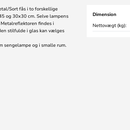
l/Sort fås i to forskellige
Dimension
x45 og 30x30 cm. Selve lampens
. Metalreflektoren findes i
Nettovægt (kg):
den stilfulde i glas kan vælges
som sengelampe og i smalle rum.
ekte stabilitet gør Berenice til
den at optage værdifuld plads og
elegante og slanke lampe er
tæt på det, man skal have belyst.
. Vælg mellem væg-, bord- og
 og farvekombinationer.