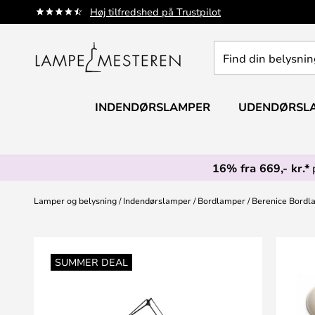
Skip
Høj tilfredshed på Trustpilot
to
Content
Find
din
belysning
INDENDØRSLAMPER
UDENDØRSL
16% fra 669,- kr.*
Lamper og belysning
Indendørslamper
Bordlamper
Berenice Bordl
Gå
til
SUMMER DEAL
slutningen
af