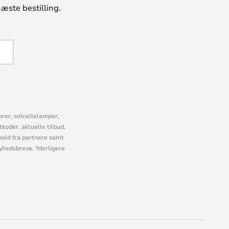
æste bestilling.
U
orer, solcellelamper,
oder, aktuelle tilbud,
old fra partnere samt
nyhedsbreve. Yderligere