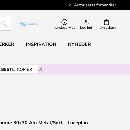
Autoriseret forhandler
SØG
Kundeservice
Log ind
Indkøbskurv
ÆRKER
INSPIRATION
NYHEDER
:
BEST
KOPIER
lampe 30x30 Alu Metal/Sort - Luceplan