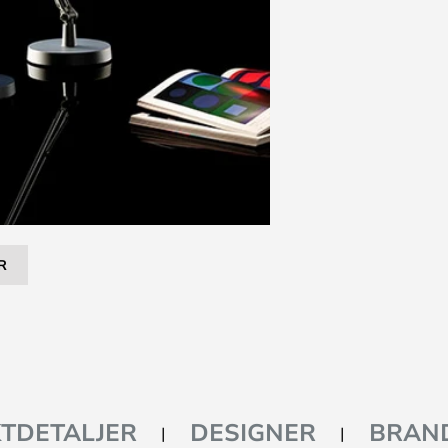
R
TDETALJER
DESIGNER
BRAN