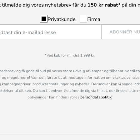
t tilmelde dig vores nyhetsbrev får du
150 kr rabat*
på din n
Privatkunde
Firma
ABONNÉR N
*Ved køb for mindst 1 999 kr.
hedsbrev og få gode tilbud på vores store udvalg af lamper og tilbehør, ventilat
og meget mere! Vær den første til at modtage information om eksklusive rabatk
 kampagnepriser, produktanbefalinger og nyheder. Derudover kan vi sende indh
lser af dit køb. Du kan til enhver tid afmelde dig via linket, der findes i alle 
oplysninger kan findes i vores
persondatapolitik
.