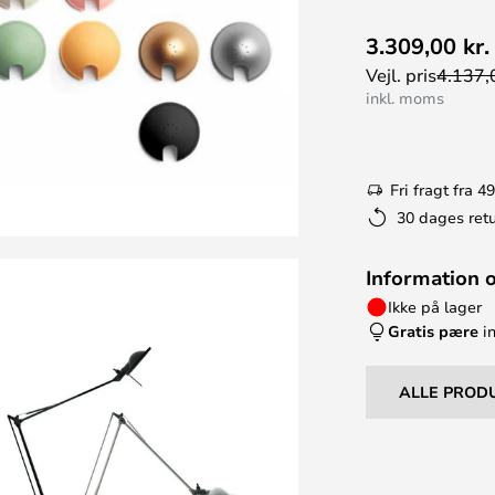
3.309,00 kr.
Vejl. pris
4.137,0
inkl. moms
Fri fragt fra 49
30 dages retu
Information 
Ikke på lager
Gratis pære
in
ALLE PROD