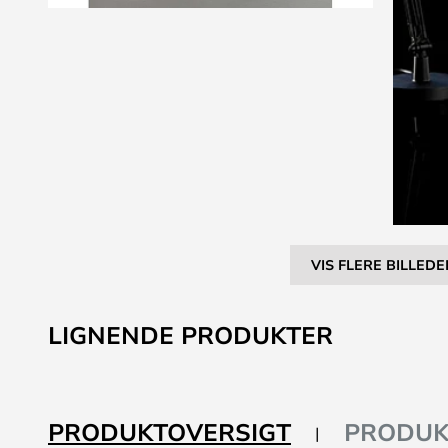
VIS FLERE BILLEDE
Gå
til
LIGNENDE PRODUKTER
starten
af
billedgalleriet
PRODUKTOVERSIGT
PRODUK