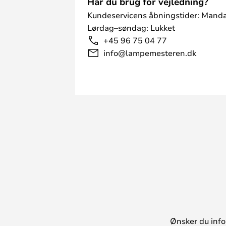
Har du brug for vejledning?
Kundeservicens åbningstider: Manda
Lørdag–søndag: Lukket
+45 96 75 04 77
info@lampemesteren.dk
Ønsker du info