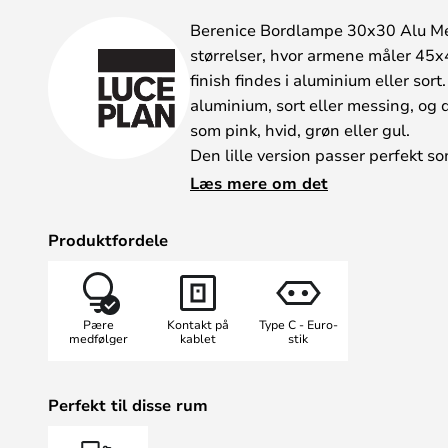
Berenice Bordlampe 30x30 Alu Meta
størrelser, hvor armene måler 45
finish findes i aluminium eller sort
aluminium, sort eller messing, og 
som pink, hvid, grøn eller gul.
Den lille version passer perfekt 
Dens bløde bevægelser og dens perf
Læs mere om det
en lampe, der kan flyttes rundt u
med mindst mulig besvær. Denne 
Produktfordele
nem at flytte og kan bringes helt 
Design din egen personlige lampe
gulvlampe i forskellige størrelser
Pære
Kontakt på
Type C - Euro-
medfølger
kablet
stik
Perfekt til disse rum