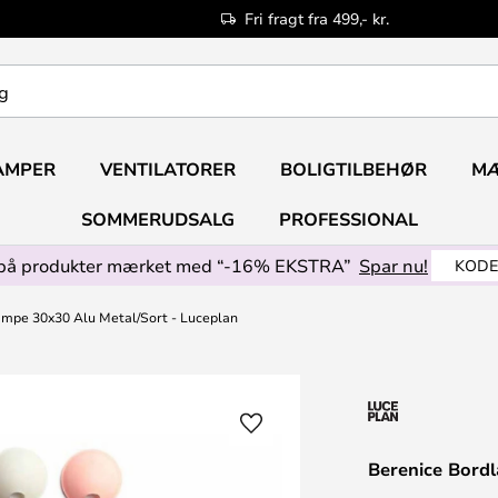
Fri fragt fra 499,- kr.
AMPER
VENTILATORER
BOLIGTILBEHØR
M
SOMMERUDSALG
PROFESSIONAL
på produkter mærket med “-16% EKSTRA”
Spar nu!
KODE
ampe 30x30 Alu Metal/Sort - Luceplan
Berenice Bord