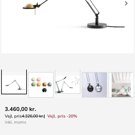
Gå
3.460,00 kr.
til
Vejl. pris -20%
Vejl. pris
4.326,00 kr.
starten
inkl. moms
af
billedgalleriet