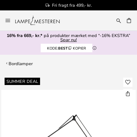
Fri fragt fra 499,- kr.
Skip
to
Content
16% fra 669,- kr.*
på produkter mærket med “-16% EKSTRA”
Spar nu!
KODE:
BEST
KOPIER
Bordlamper
Gå
SUMMER DEAL
til
slutningen
af
billedgalleriet