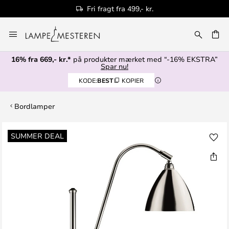
Fri fragt fra 499,- kr.
Skip
to
Content
16% fra 669,- kr.*
på produkter mærket med “-16% EKSTRA”
Spar nu!
KODE:
BEST
KOPIER
Bordlamper
Gå
SUMMER DEAL
til
slutningen
af
billedgalleriet