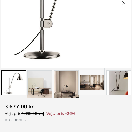
Gå
3.677,00 kr.
til
Vejl. pris -26%
Vejl. pris
4.999,00 kr.
starten
inkl. moms
af
billedgalleriet