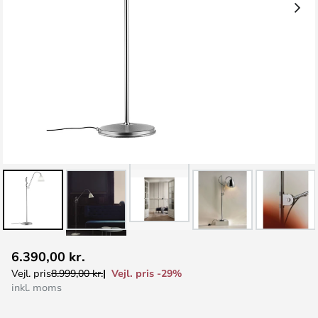
Gå
6.390,00 kr.
til
Vejl. pris -29%
Vejl. pris
8.999,00 kr.
starten
inkl. moms
af
billedgalleriet