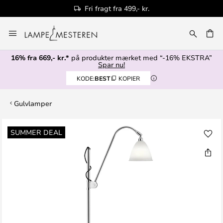
Fri fragt fra 499,- kr.
Skip
to
Content
16% fra 669,- kr.*
på produkter mærket med “-16% EKSTRA”
Spar nu!
KODE:
BEST
KOPIER
Gulvlamper
Gå
SUMMER DEAL
til
slutningen
af
billedgalleriet