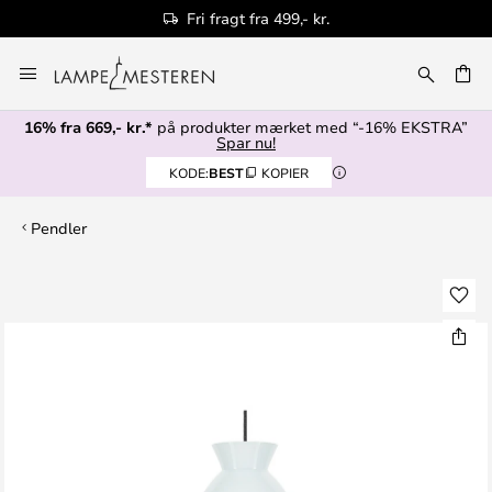
Fri fragt fra 499,- kr.
Skip
to
Content
16% fra 669,- kr.*
på produkter mærket med “-16% EKSTRA”
Spar nu!
KODE:
BEST
KOPIER
Pendler
Gå
til
slutningen
af
billedgalleriet