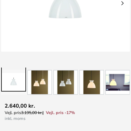
Gå
2.640,00 kr.
til
Vejl. pris -17%
Vejl. pris
3.195,00 kr.
starten
inkl. moms
af
billedgalleriet