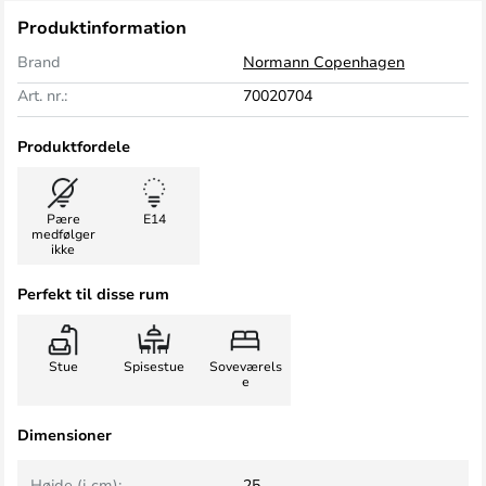
Produktinformation
Brand
Normann Copenhagen
Art. nr.:
70020704
Produktfordele
Pære
E14
medfølger
ikke
Perfekt til disse rum
Stue
Spisestue
Soveværels
e
Dimensioner
Højde (i cm):
25