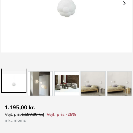
Gå
1.195,00 kr.
til
Vejl. pris -25%
Vejl. pris
1.599,00 kr.
starten
inkl. moms
af
billedgalleriet