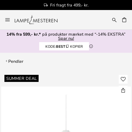
Fri fragt fra 499,- kr.
Skip
to
Content
14% fra 599,- kr.*
på produkter mærket med “-14% EKSTRA”
Spar nu!
KODE:
BEST
KOPIER
Pendler
Gå
SUMMER DEAL
til
slutningen
af
billedgalleriet