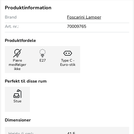
Produktinformation
Brand
Foscarini Lamper
Art. nr.:
70009765
Produktfordele
Pære
E27
Type C -
medfølger
Euro-stik
ikke
Perfekt til disse rum
Stue
Dimensioner
Højde (i cm):
41,5