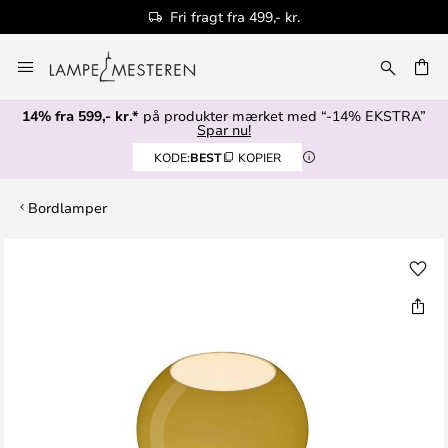
Fri fragt fra 499,- kr.
Skip
to
Content
14% fra 599,- kr.*
på produkter mærket med “-14% EKSTRA”
Spar nu!
KODE:
BEST
KOPIER
Bordlamper
Gå
til
slutningen
af
billedgalleriet