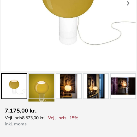
Gå
7.175,00 kr.
til
Vejl. pris -15%
Vejl. pris
8.523,00 kr.
starten
inkl. moms
af
billedgalleriet