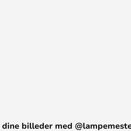
 meter fra badet og håndvasken.
elig rumbelysning, uanset om du
ntréen eller soveværelset.
 dine billeder med @lampemest