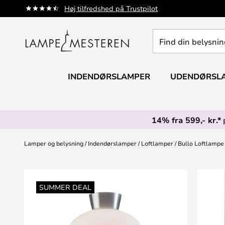
Skip
Høj tilfredshed på Trustpilot
to
Content
Find
din
belysning
INDENDØRSLAMPER
UDENDØRSL
14% fra 599,- kr.*
Lamper og belysning
Indendørslamper
Loftlamper
Bullo Loftlampe
Gå
til
SUMMER DEAL
slutningen
af