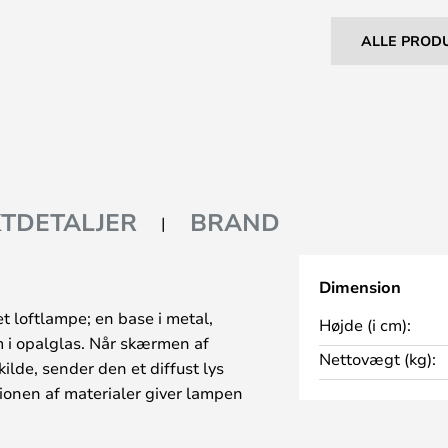
ALLE PROD
TDETALJER
BRAND
Dimension
t loftlampe; en base i metal,
Højde (i cm):
i opalglas. Når skærmen af
Nettovægt (kg):
kilde, sender den et diffust lys
ionen af materialer giver lampen
 alle hjem.
lampen anvendes på badeværelset,