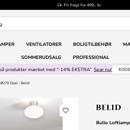
Fri fragt fra 499,- kr.
AMPER
VENTILATORER
BOLIGTILBEHØR
M
SOMMERUDSALG
PROFESSIONAL
på produkter mærket med “-14% EKSTRA”
Spar nu!
KODE
 Ø270 Opal - Belid
Bullo Loftlamp