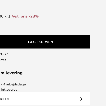
Vejl. pris -28%
0 kr.
LÆG I KURVEN
9,- kr.
rret
om levering
2 - 4 arbejdsdage
e
inkluderet
SKILDE