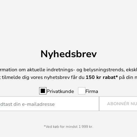
Nyhedsbrev
rmation om aktuelle indretnings- og belysningstrends, ekskl
t tilmelde dig vores nyhetsbrev får du
150 kr rabat*
på din n
Privatkunde
Firma
ABONNÉR N
*Ved køb for mindst 1 999 kr.