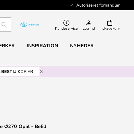
Autoriseret forhandler
SØG
Kundeservice
Log ind
Indkøbskurv
ÆRKER
INSPIRATION
NYHEDER
:
BEST
KOPIER
e Ø270 Opal - Belid