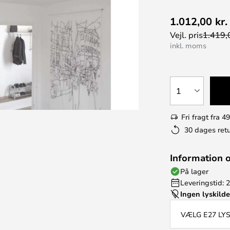
1.012,00 kr.
Vejl. pris
1.419,0
inkl. moms
1
Fri fragt fra 49
30 dages retu
Information 
På lager
Leveringstid: 
Ingen lyskild
VÆLG E27 LY