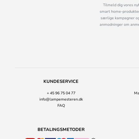
Tilmeld dig vores ny
smart home-produkter 
særlige kampagner og
anmodninger om anmelde
KUNDESERVICE
+ 45 96 75 04 77
Ma
info@lampemesteren.dk
FAQ
BETALINGSMETODER