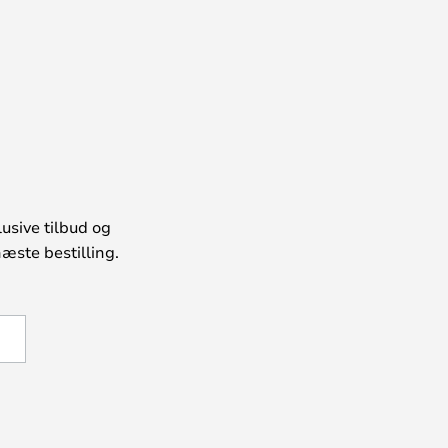
usive tilbud og
æste bestilling.
U