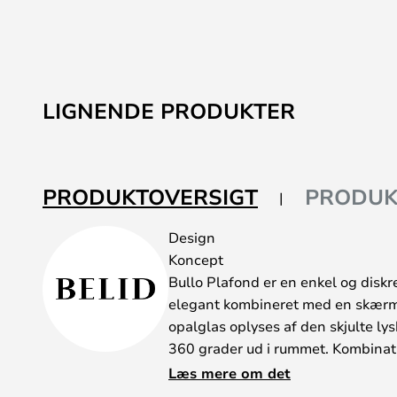
LIGNENDE PRODUKTER
PRODUKTOVERSIGT
PRODUK
Design
Koncept
Bullo Plafond er en enkel og diskre
elegant kombineret med en skærm 
opalglas oplyses af den skjulte lys
360 grader ud i rummet. Kombinat
et klassisk udtryk, der passer ind i
Læs mere om det
Med en IP21 klassifikation, kan 