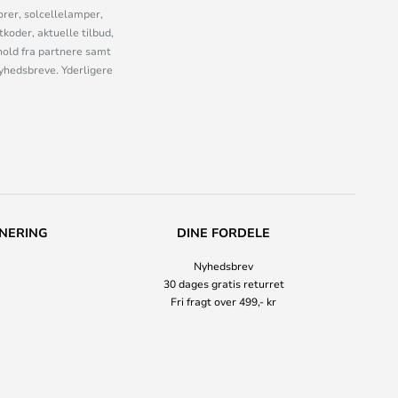
orer, solcellelamper,
oder, aktuelle tilbud,
old fra partnere samt
nyhedsbreve. Yderligere
NERING
DINE FORDELE
Nyhedsbrev
30 dages gratis returret
Fri fragt over 499,- kr