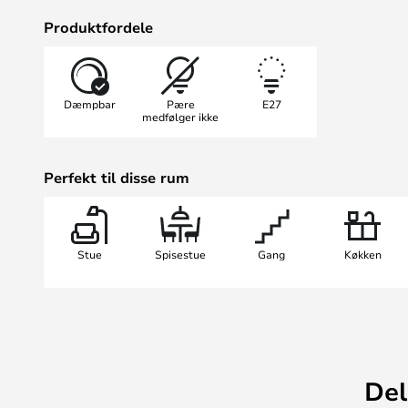
såfremt den placeres minimum 0,6
Produktfordele
Den tidløse lampe giver en behag
anvender den på badeværelset, i e
Dæmpbar
Pære
E27
medfølger ikke
Perfekt til disse rum
Stue
Spisestue
Gang
Køkken
Del