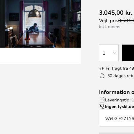
3.045,00 kr.
Vejl. pris
3.581,0
inkl. moms
1
Fri fragt fra 49
30 dages retu
Information 
Leveringstid: 
Ingen lyskild
VÆLG E27 LY