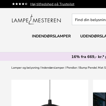
Skip
Høj tilfredshed på Trustpilot
to
Content
Find
din
belysning
INDENDØRSLAMPER
UDENDØRSL
16% fra 669,- kr.*
Lamper og belysning
Indendørslamper
Pendler
Bump Pendel Mat So
Gå
til
slutningen
af