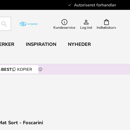
Autoriseret forhandler
SØG
Kundeservice
Log ind
Indkøbskurv
ÆRKER
INSPIRATION
NYHEDER
:
BEST
KOPIER
t Sort - Foscarini