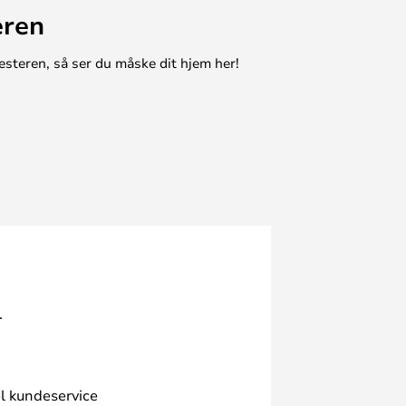
eren
esteren, så ser du måske dit hjem her!
.
l kundeservice