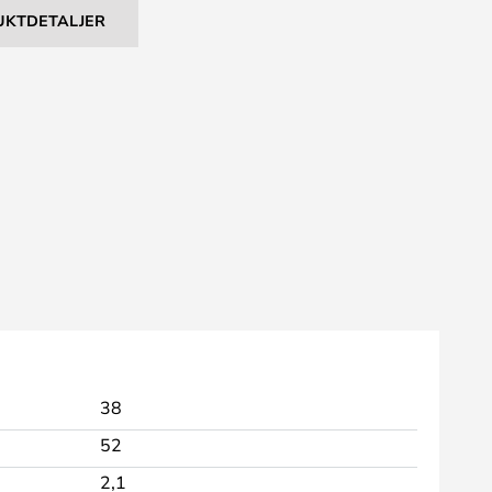
UKTDETALJER
38
52
2,1