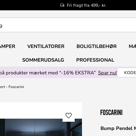
Fri fragt fra 499,- kr.
AMPER
VENTILATORER
BOLIGTILBEHØR
M
SOMMERUDSALG
PROFESSIONAL
på produkter mærket med “-16% EKSTRA”
Spar nu!
KODE
rt - Foscarini
Bump Pendel Ma