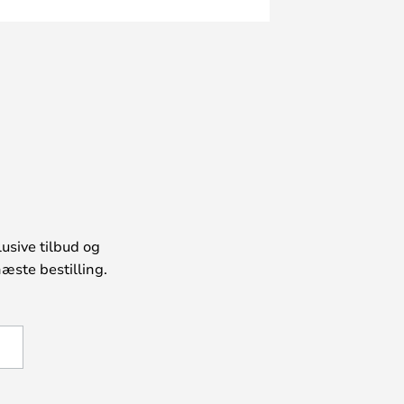
usive tilbud og
æste bestilling.
U