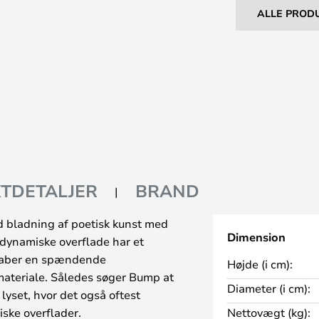
ALLE PROD
TDETALJER
BRAND
 bladning af poetisk kunst med
Dimension
dynamiske overflade har et
skaber en spændende
Højde (i cm):
smateriale. Således søger Bump at
Diameter (i cm):
yset, hvor det også oftest
ske overflader.
Nettovægt (kg):