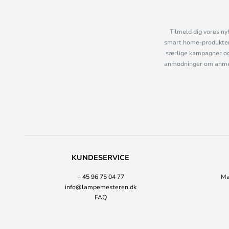
Tilmeld dig vores ny
smart home-produkter 
særlige kampagner og
anmodninger om anmelde
KUNDESERVICE
+ 45 96 75 04 77
Ma
info@lampemesteren.dk
FAQ