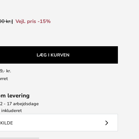
Vejl. pris -15%
0 kr.
LÆG I KURVEN
9,- kr.
rret
om levering
12 - 17 arbejdsdage
e
inkluderet
SKILDE