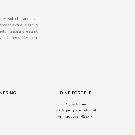
orer, solcellelamper,
oder, aktuelle tilbud,
old fra partnere samt
nyhedsbreve. Yderligere
NERING
DINE FORDELE
Nyhedsbrev
30 dages gratis returret
Fri fragt over 499,- kr