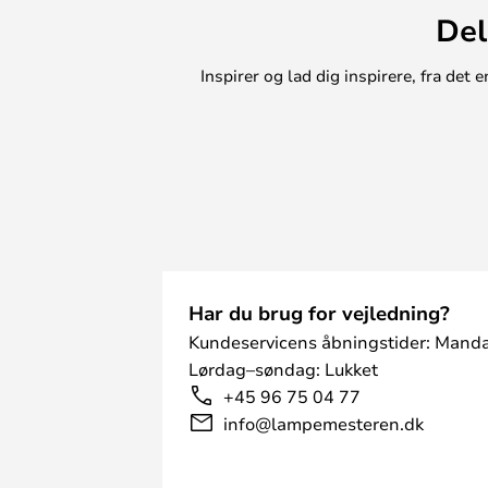
Del
Inspirer og lad dig inspirere, fra de
Har du brug for vejledning?
Kundeservicens åbningstider: Manda
Lørdag–søndag: Lukket
+45 96 75 04 77
info@lampemesteren.dk