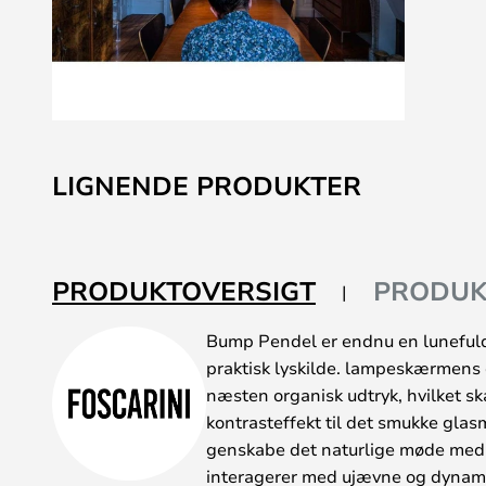
Gå
til
LIGNENDE PRODUKTER
starten
af
billedgalleriet
PRODUKTOVERSIGT
PRODUK
Bump Pendel er endnu en lunefuld
praktisk lyskilde. lampeskærmens 
næsten organisk udtryk, hvilket 
kontrasteffekt til det smukke gla
genskabe det naturlige møde med l
interagerer med ujævne og dynami