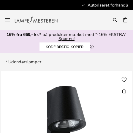
Autoriseret forhandler
Skip
to
Content
16% fra 669,- kr.*
på produkter mærket med “-16% EKSTRA”
Spar nu!
KODE:
BEST
KOPIER
Udendørslamper
Gå
til
slutningen
af
billedgalleriet