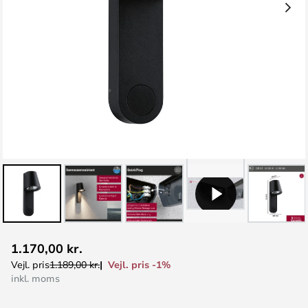
Gå
1.170,00 kr.
til
Vejl. pris -1%
Vejl. pris
1.189,00 kr.
starten
inkl. moms
af
billedgalleriet