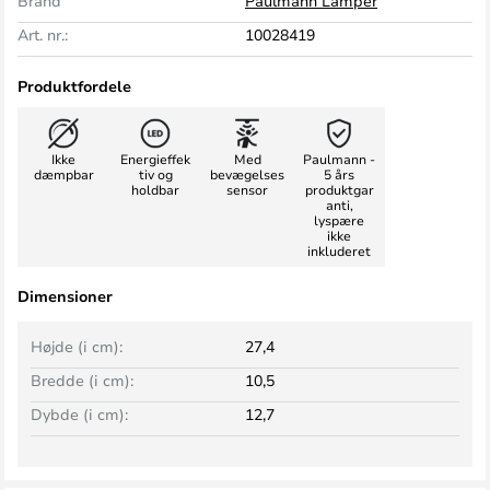
Brand
Paulmann Lamper
Art. nr.:
10028419
Produktfordele
Ikke
Energieffek
Med
Paulmann -
dæmpbar
tiv og
bevægelses
5 års
holdbar
sensor
produktgar
anti,
lyspære
ikke
inkluderet
Dimensioner
Højde (i cm):
27,4
Bredde (i cm):
10,5
Dybde (i cm):
12,7