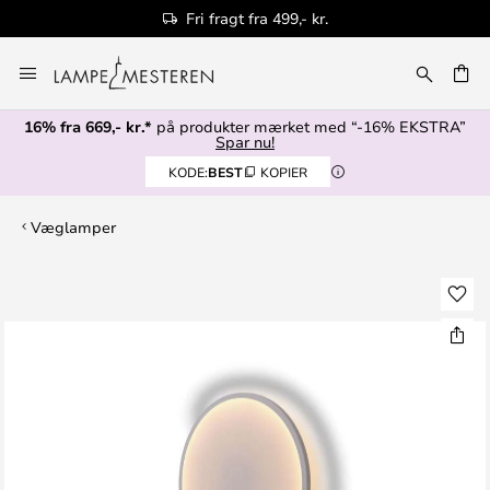
Fri fragt fra 499,- kr.
Skip
to
Content
16% fra 669,- kr.*
på produkter mærket med “-16% EKSTRA”
Spar nu!
KODE:
BEST
KOPIER
Væglamper
Gå
til
slutningen
af
billedgalleriet