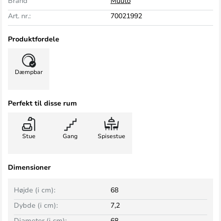
Brand
Muuto
Art. nr.:
70021992
Produktfordele
Dæmpbar
Perfekt til disse rum
Stue
Gang
Spisestue
Dimensioner
Højde (i cm):
68
Dybde (i cm):
7,2
Diameter (i cm):
68