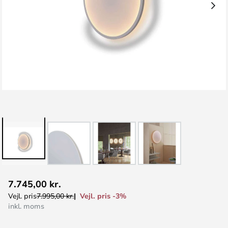
Gå
7.745,00 kr.
til
Vejl. pris -3%
Vejl. pris
7.995,00 kr.
starten
inkl. moms
af
billedgalleriet