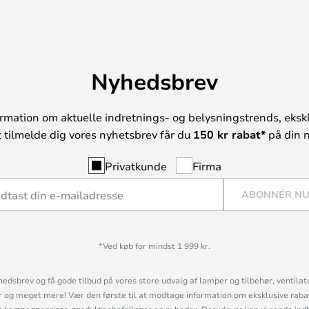
Nyhedsbrev
rmation om aktuelle indretnings- og belysningstrends, ekskl
t tilmelde dig vores nyhetsbrev får du
150 kr rabat*
på din n
Privatkunde
Firma
ABONNÉR N
*Ved køb for mindst 1 999 kr.
hedsbrev og få gode tilbud på vores store udvalg af lamper og tilbehør, ventilat
og meget mere! Vær den første til at modtage information om eksklusive rabatk