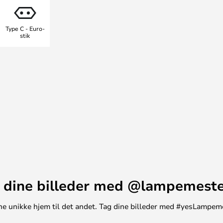
indst blændfrit lys, som samtidig
rummet. Med denne bordlampe,
Type C - Euro-
rativ belysningsløsning, som man
stik
 dine billeder med @lampemest
t ene unikke hjem til det andet. Tag dine billeder med #yesLampem