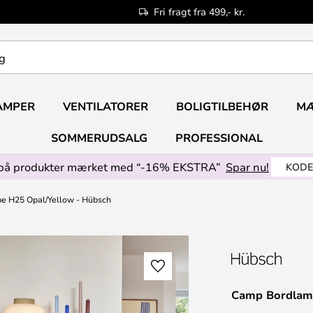
Fri fragt fra 499,- kr.
AMPER
VENTILATORER
BOLIGTILBEHØR
M
SOMMERUDSALG
PROFESSIONAL
på produkter mærket med “-16% EKSTRA”
Spar nu!
KODE
 H25 Opal/Yellow - Hübsch
Camp Bordlam