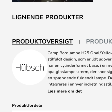
Gå
til
LIGNENDE PRODUKTER
starten
af
billedgalleriet
PRODUKTOVERSIGT
PRODUK
Camp Bordlampe H25 Opal/Yellow e
stilfuldt design, som er lidt udov
har en cylinderformet base, i en n
opalglaslampeskærm, der snor sig 
en spændende fuldendt lampe. De
integreres i enhver indretningsstil
vintage-inspirerede og moderne, hv
Læs mere om det
ekstraordinært til hjemmet. Lampe
den med garanti vil skabe blikfang
Produktfordele
vindueskarmen, i stuen eller på re