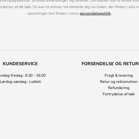
 kampagnepriser, produktanbefalinger og nyheder. Derudover kan vi sende indh
lser af dit køb. Du kan til enhver tid afmelde dig via linket, der findes i alle 
oplysninger kan findes i vores
persondatapolitik
.
KUNDESERVICE
FORSENDELSE OG RETUR
ndag-fredag : 8.30 - 16.00
Fragt & levering
Lørdag-søndag : Lukket
Retur og reklamation
Refundering
Fortrydelse af køb