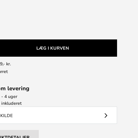
LÆG I KURVEN
9,- kr.
rret
om levering
 - 4 uger
e
inkluderet
SKILDE
UKTDETALJER