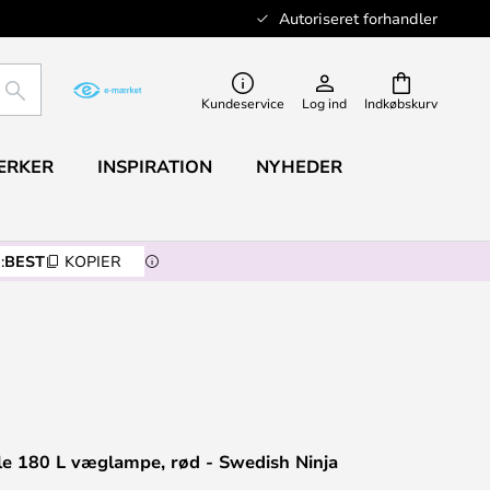
Autoriseret forhandler
SØG
Kundeservice
Log ind
Indkøbskurv
ÆRKER
INSPIRATION
NYHEDER
:
BEST
KOPIER
le 180 L væglampe, rød - Swedish Ninja