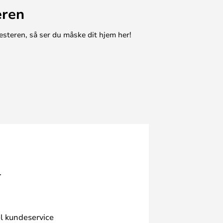
eren
esteren, så ser du måske dit hjem her!
.
l kundeservice