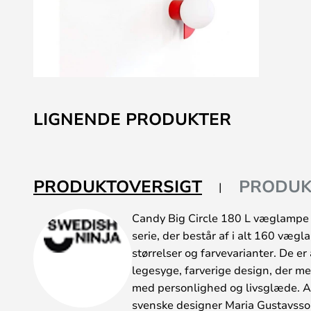
Gå
til
LIGNENDE PRODUKTER
starten
af
billedgalleriet
PRODUKTOVERSIGT
PRODUK
Candy Big Circle 180 L væglampe 
serie, der består af i alt 160 vægl
størrelser og farvevarianter. De e
legesyge, farverige design, der me
med personlighed og livsglæde. A
svenske designer Maria Gustavsso