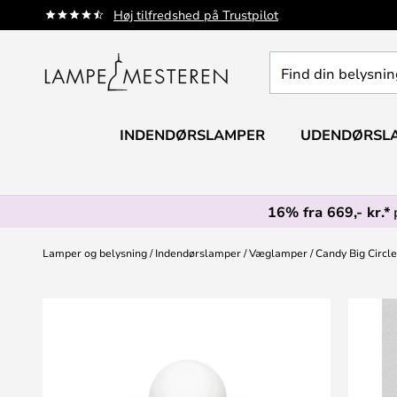
Skip
Høj tilfredshed på Trustpilot
to
Content
Find
din
belysning
INDENDØRSLAMPER
UDENDØRSL
16% fra 669,- kr.*
Lamper og belysning
Indendørslamper
Væglamper
Candy Big Circl
Gå
til
slutningen
af