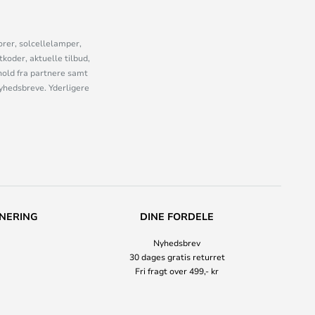
orer, solcellelamper,
oder, aktuelle tilbud,
old fra partnere samt
nyhedsbreve. Yderligere
NERING
DINE FORDELE
Nyhedsbrev
30 dages gratis returret
Fri fragt over 499,- kr