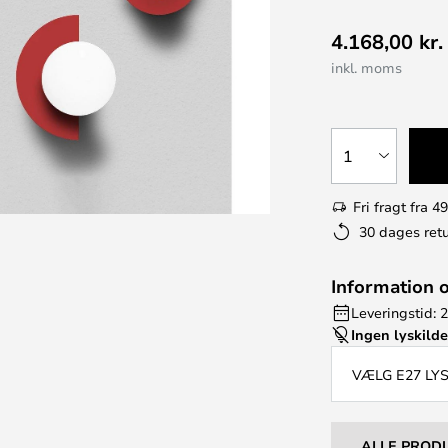
4.168,00 kr.
inkl. moms
1
Fri fragt fra 49
30 dages retu
Information 
Leveringstid: 2
Ingen lyskild
VÆLG E27 LY
ALLE PROD