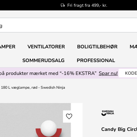
Fri fragt fra 499,- kr.
AMPER
VENTILATORER
BOLIGTILBEHØR
M
SOMMERUDSALG
PROFESSIONAL
på produkter mærket med “-16% EKSTRA”
Spar nu!
KODE
e 180 L væglampe, rød - Swedish Ninja
Candy Big Circ