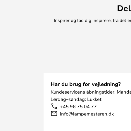
Del
Inspirer og lad dig inspirere, fra de
Har du brug for vejledning?
Kundeservicens åbningstider: Manda
Lørdag–søndag: Lukket
+45 96 75 04 77
info@lampemesteren.dk