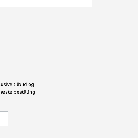
usive tilbud og
æste bestilling.
U