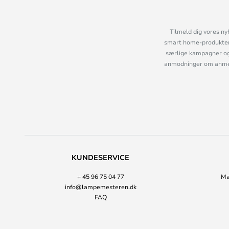
Tilmeld dig vores ny
smart home-produkter 
særlige kampagner og
anmodninger om anmelde
KUNDESERVICE
+ 45 96 75 04 77
Ma
info@lampemesteren.dk
FAQ