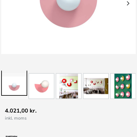
Gå
4.021,00 kr.
til
inkl. moms
starten
af
billedgalleriet