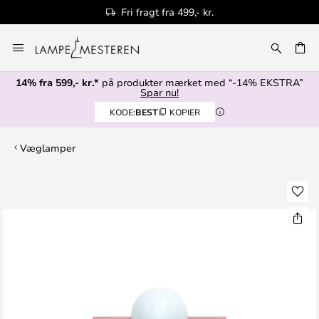
Fri fragt fra 499,- kr.
Skip
to
Content
14% fra 599,- kr.*
på produkter mærket med “-14% EKSTRA”
Spar nu!
KODE:
BEST
KOPIER
Væglamper
Gå
til
slutningen
af
billedgalleriet