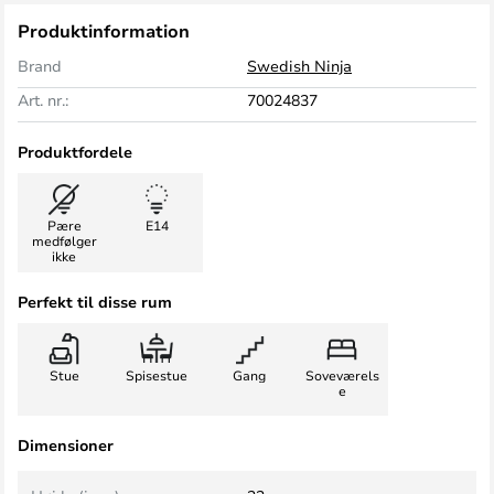
Produktinformation
Brand
Swedish Ninja
Art. nr.:
70024837
Produktfordele
Pære
E14
medfølger
ikke
Perfekt til disse rum
Stue
Spisestue
Gang
Soveværels
e
Dimensioner