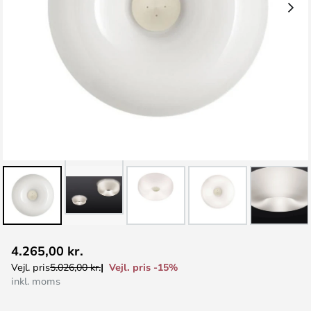
Gå
4.265,00 kr.
til
Vejl. pris -15%
Vejl. pris
5.026,00 kr.
starten
inkl. moms
af
billedgalleriet