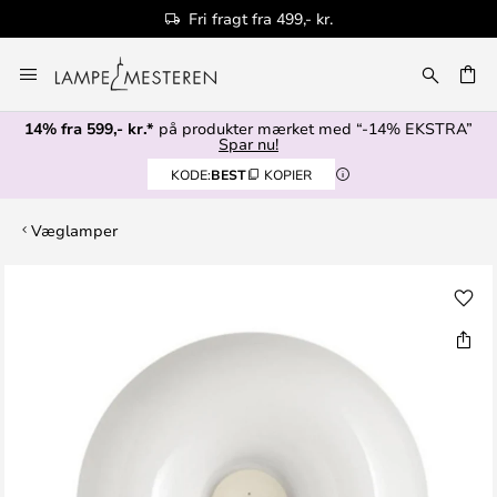
Fri fragt fra 499,- kr.
Skip
to
Content
14% fra 599,- kr.*
på produkter mærket med “-14% EKSTRA”
Spar nu!
KODE:
BEST
KOPIER
Væglamper
Gå
til
slutningen
af
billedgalleriet