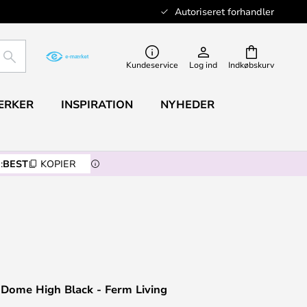
Autoriseret forhandler
SØG
Kundeservice
Log ind
Indkøbskurv
ÆRKER
INSPIRATION
NYHEDER
:
BEST
KOPIER
 Dome High Black - Ferm Living