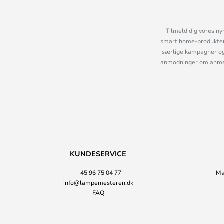
Tilmeld dig vores ny
smart home-produkter 
særlige kampagner og
anmodninger om anmelde
KUNDESERVICE
+ 45 96 75 04 77
Ma
info@lampemesteren.dk
FAQ