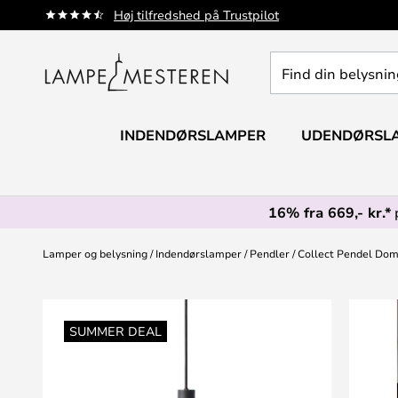
Skip
Høj tilfredshed på Trustpilot
to
Content
Find
din
belysning
INDENDØRSLAMPER
UDENDØRSL
16% fra 669,- kr.*
Lamper og belysning
Indendørslamper
Pendler
Collect Pendel Dome
Gå
til
SUMMER DEAL
slutningen
af