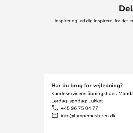
Del
Inspirer og lad dig inspirere, fra de
Har du brug for vejledning?
Kundeservicens åbningstider: Manda
Lørdag–søndag: Lukket
+45 96 75 04 77
info@lampemesteren.dk