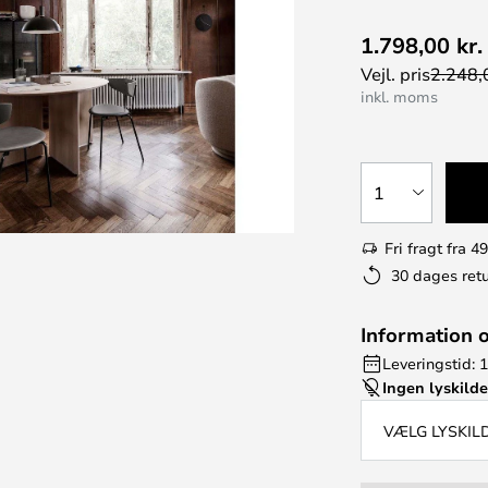
1.798,00 kr.
Vejl. pris
2.248,0
inkl. moms
1
Fri fragt fra 49
30 dages retu
Information 
Leveringstid: 
Ingen lyskild
VÆLG LYSKIL