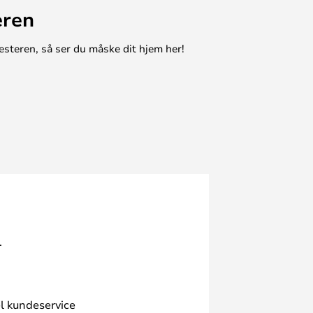
eren
esteren, så ser du måske dit hjem her!
.
l kundeservice