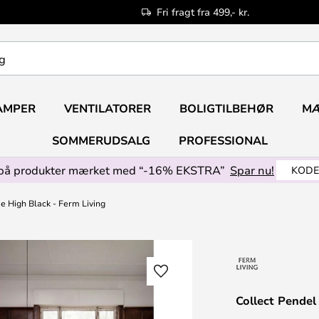
Fri fragt fra 499,- kr.
AMPER
VENTILATORER
BOLIGTILBEHØR
M
SOMMERUDSALG
PROFESSIONAL
på produkter mærket med “-16% EKSTRA”
Spar nu!
KODE
 High Black - Ferm Living
Collect Pendel