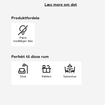
atmosfærisk hyggelys eller en køli
Læs mere om det
Lampen er smuk alene, men tager s
andre Collect pendler – eksempelvi
Produktfordele
lineær stringent linje over køkkenb
forskellige former, med enten mess
overflade.
Pære
medfølger ikke
Perfekt til disse rum
Stue
Køkken
Spisestue