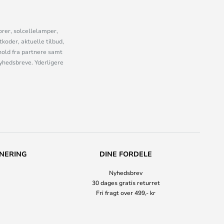
orer, solcellelamper,
oder, aktuelle tilbud,
old fra partnere samt
nyhedsbreve. Yderligere
NERING
DINE FORDELE
Nyhedsbrev
30 dages gratis returret
Fri fragt over 499,- kr