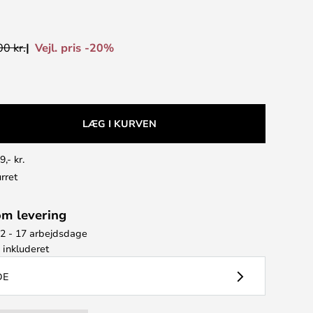
Vejl. pris -20%
0 kr.
LÆG I KURVEN
9,- kr.
rret
om levering
12 - 17 arbejdsdage
e
inkluderet
DE