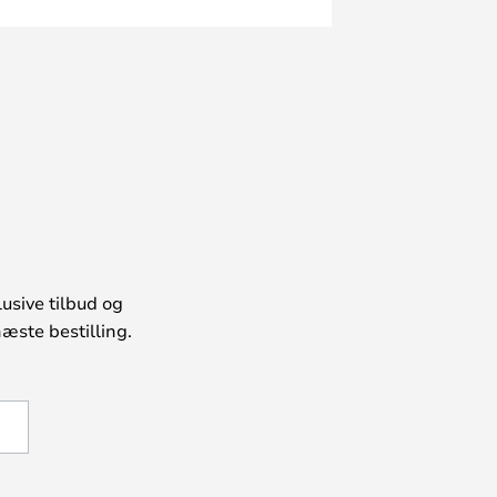
usive tilbud og
æste bestilling.
U