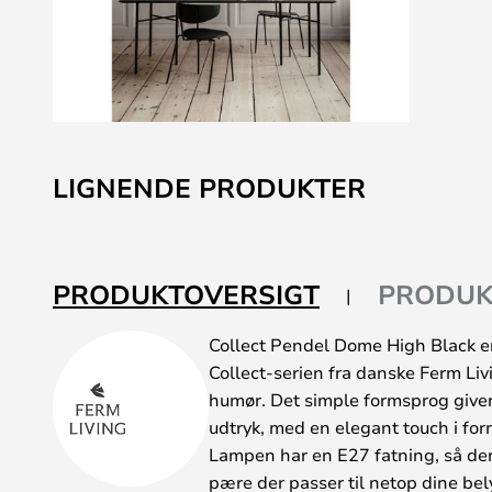
Gå
til
LIGNENDE PRODUKTER
starten
af
billedgalleriet
PRODUKTOVERSIGT
PRODUK
Collect Pendel Dome High Black er
Collect-serien fra danske Ferm Livi
humør. Det simple formsprog giver
udtryk, med en elegant touch i form
Lampen har en E27 fatning, så der
pære der passer til netop dine be