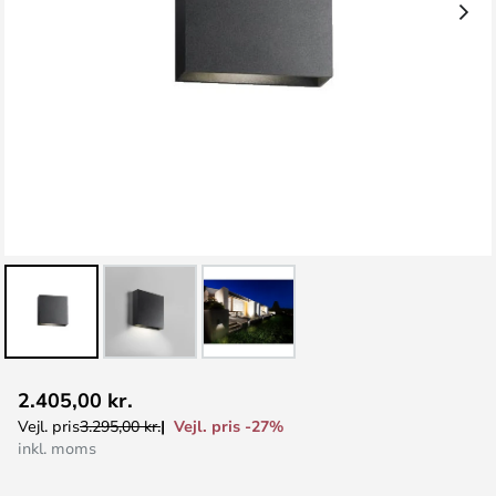
Gå
2.405,00 kr.
til
Vejl. pris -27%
Vejl. pris
3.295,00 kr.
starten
inkl. moms
af
billedgalleriet