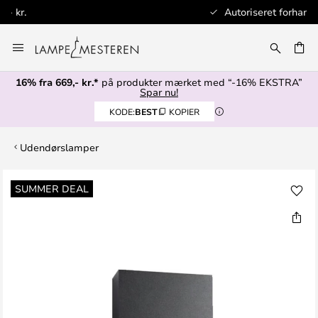
Autoriseret forhandler
Skip
to
Content
16% fra 669,- kr.*
på produkter mærket med “-16% EKSTRA”
Spar nu!
KODE:
BEST
KOPIER
Udendørslamper
Gå
SUMMER DEAL
til
slutningen
af
billedgalleriet