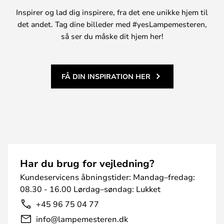
Inspirer og lad dig inspirere, fra det ene unikke hjem til
det andet. Tag dine billeder med #yesLampemesteren,
så ser du måske dit hjem her!
FÅ DIN INSPIRATION HER
Har du brug for vejledning?
Kundeservicens åbningstider: Mandag–fredag:
08.30 - 16.00 Lørdag–søndag: Lukket
+45 96 75 04 77
info@lampemesteren.dk