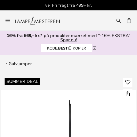
Fri fragt fra 499,- kr.
Skip
to
Content
16% fra 669,- kr.*
på produkter mærket med “-16% EKSTRA”
Spar nu!
KODE:
BEST
KOPIER
Gulvlamper
Gå
SUMMER DEAL
til
slutningen
af
billedgalleriet