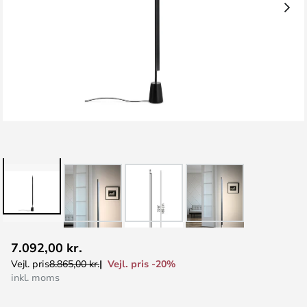
Gå
7.092,00 kr.
til
Vejl. pris -20%
Vejl. pris
8.865,00 kr.
starten
inkl. moms
af
billedgalleriet