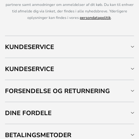
partnere samt anmodninger om anmeldelser af dit køb. Du kan til enhver
tid afmelde dig via linket, der findes i alle nyhedsbreve. Yderligere
oplysninger kan findes i vores
persondatapolitik
.
KUNDESERVICE
KUNDESERVICE
FORSENDELSE OG RETURNERING
DINE FORDELE
BETALINGSMETODER