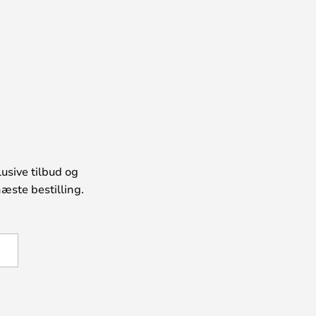
usive tilbud og
æste bestilling.
U