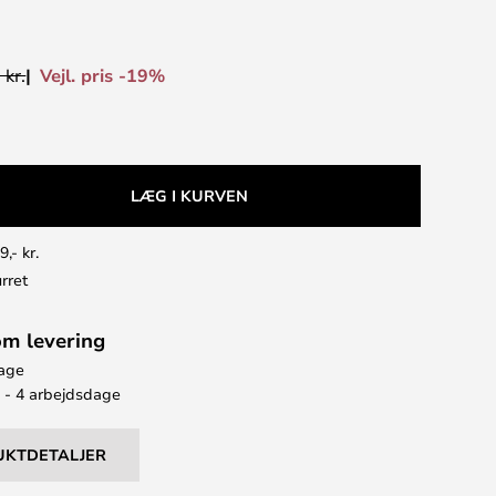
Vejl. pris -19%
 kr.
LÆG I KURVEN
9,- kr.
rret
om levering
bage
2 - 4 arbejdsdage
UKTDETALJER