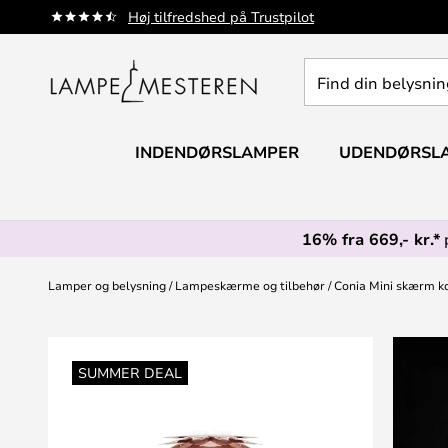
Skip
Høj tilfredshed på Trustpilot
to
Content
Find
din
belysning
INDENDØRSLAMPER
UDENDØRSL
16% fra 669,- kr.*
Lamper og belysning
Lampeskærme og tilbehør
Conia Mini skærm 
Gå
til
SUMMER DEAL
slutningen
af