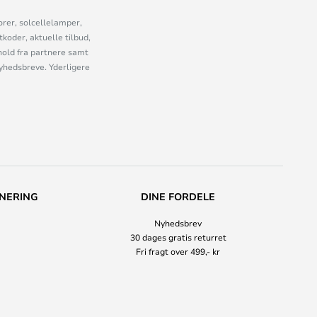
orer, solcellelamper,
oder, aktuelle tilbud,
old fra partnere samt
nyhedsbreve. Yderligere
NERING
DINE FORDELE
Nyhedsbrev
30 dages gratis returret
Fri fragt over 499,- kr