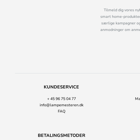
Tilmeld dig vores ny
smart home-produkter 
særlige kampagner og
anmodninger om anmelde
KUNDESERVICE
+ 45 96 75 04 77
Ma
info@lampemesteren.dk
FAQ
BETALINGSMETODER