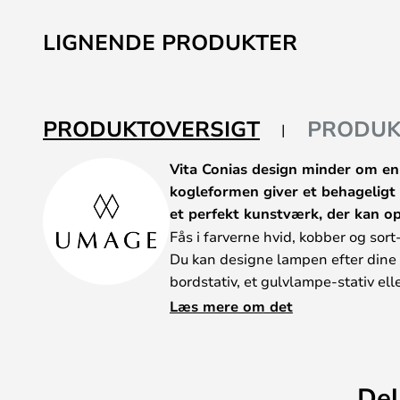
til
starten
LIGNENDE PRODUKTER
af
billedgalleriet
PRODUKTOVERSIGT
PRODUK
Vita Conias design minder om en
kogleformen giver et behageligt o
et perfekt kunstværk, der kan op
Fås i farverne hvid, kobber og sort
Du kan designe lampen efter dine 
bordstativ, et gulvlampe-stativ el
lampeskærmen. Alle dele fås i både
Læs mere om det
du – så du kan få præcis den lampe
Bemærk! Hvis varens værdi er forri
eller brugt, kan den ikke returnere
Del
Dette er kun en løs skærm og ikke