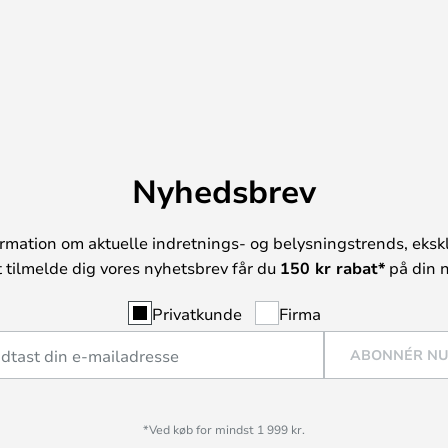
Nyhedsbrev
rmation om aktuelle indretnings- og belysningstrends, ekskl
t tilmelde dig vores nyhetsbrev får du
150 kr rabat*
på din n
Privatkunde
Firma
ABONNÉR N
*Ved køb for mindst 1 999 kr.