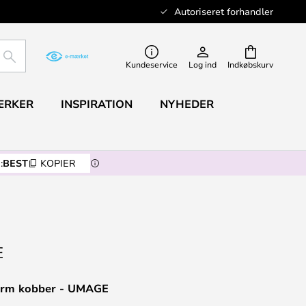
Autoriseret forhandler
SØG
Kundeservice
Log ind
Indkøbskurv
ÆRKER
INSPIRATION
NYHEDER
:
BEST
KOPIER
ærm kobber - UMAGE