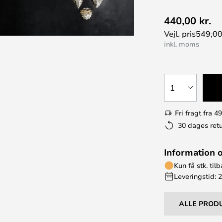
440,00 kr.
Vejl. pris
549,00
inkl. moms
1
Fri fragt fra 49
30 dages retu
Information 
Kun få stk. til
Leveringstid: 
ALLE PROD