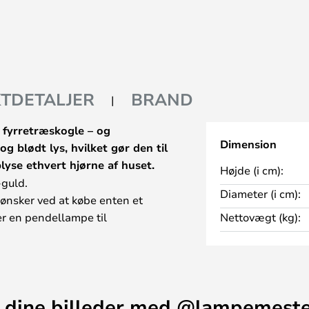
TDETALJER
BRAND
 fyrretræskogle – og
Dimension
g blødt lys, hvilket gør den til
lyse ethvert hjørne af huset.
Højde (i cm):
-guld.
Diameter (i cm):
ønsker ved at købe enten et
ler en pendellampe til
Nettovægt (kg):
 sort og hvid. Tilbehøret finder
, du ønsker.
nget, dvs. hvis varen er samlet
s!
 dine billeder med @lampemest
 en komplet lampe.