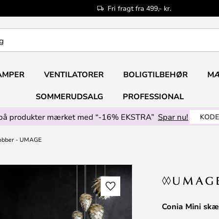
Fri fragt fra 499,- kr.
AMPER
VENTILATORER
BOLIGTILBEHØR
M
SOMMERUDSALG
PROFESSIONAL
på produkter mærket med “-16% EKSTRA”
Spar nu!
KODE
kobber - UMAGE
Conia Mini sk