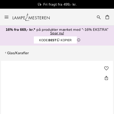
Fri fragt fra 499,- kr.
Skip
to
Content
16% fra 669,- kr.*
på produkter mærket med “-16% EKSTRA”
Spar nu!
KODE:
BEST
KOPIER
Glas/Karafler
Gå
til
slutningen
af
billedgalleriet