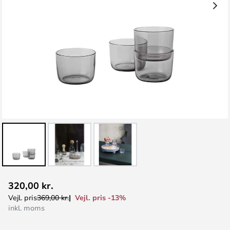
Gå
320,00 kr.
til
Vejl. pris -13%
Vejl. pris
369,00 kr.
starten
inkl. moms
af
billedgalleriet