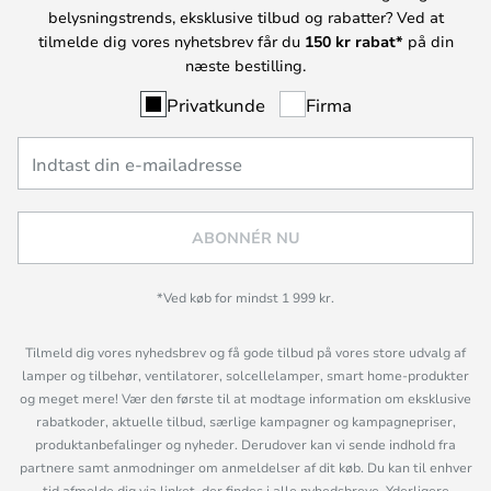
belysningstrends, eksklusive tilbud og rabatter? Ved at
tilmelde dig vores nyhetsbrev får du
150 kr rabat*
på din
næste bestilling.
Privatkunde
Firma
ABONNÉR NU
*Ved køb for mindst 1 999 kr.
Tilmeld dig vores nyhedsbrev og få gode tilbud på vores store udvalg af
lamper og tilbehør, ventilatorer, solcellelamper, smart home-produkter
og meget mere! Vær den første til at modtage information om eksklusive
rabatkoder, aktuelle tilbud, særlige kampagner og kampagnepriser,
produktanbefalinger og nyheder. Derudover kan vi sende indhold fra
partnere samt anmodninger om anmeldelser af dit køb. Du kan til enhver
tid afmelde dig via linket, der findes i alle nyhedsbreve. Yderligere