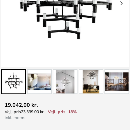
Gå
19.042,00 kr.
til
Vejl. pris -18%
Vejl. pris
23.339,00 kr.
starten
inkl. moms
af
billedgalleriet