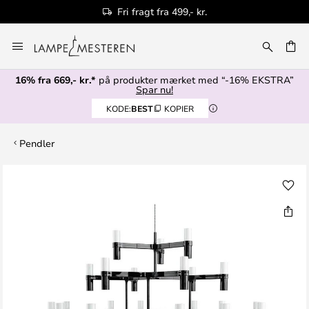
Fri fragt fra 499,- kr.
Skip
to
Content
16% fra 669,- kr.*
på produkter mærket med “-16% EKSTRA”
Spar nu!
KODE:
BEST
KOPIER
Pendler
Gå
til
slutningen
af
billedgalleriet