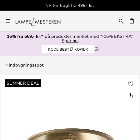
Fri fragt fra 499,- kr.
Skip
to
Content
16% fra 669,- kr.*
på produkter mærket med “-16% EKSTRA”
Spar nu!
KODE:
BEST
KOPIER
Indbygningsspot
Gå
SUMMER DEAL
til
slutningen
af
billedgalleriet