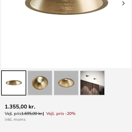
Gå
1.355,00 kr.
til
Vejl. pris -20%
Vejl. pris
1.695,00 kr.
starten
inkl. moms
af
billedgalleriet