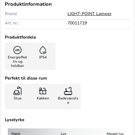
Produktinformation
Brand
LIGHT-POINT Lamper
Art. nr.:
70011719
Produktfordele
Energieffek
IP54
tiv og
holdbar
Perfekt til disse rum
Stue
Køkken
Badeværels
e
Lysstyrke
Mørk
Lys
Meget lys