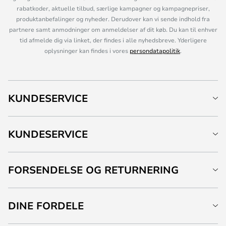
rabatkoder, aktuelle tilbud, særlige kampagner og kampagnepriser,
produktanbefalinger og nyheder. Derudover kan vi sende indhold fra
partnere samt anmodninger om anmeldelser af dit køb. Du kan til enhver
tid afmelde dig via linket, der findes i alle nyhedsbreve. Yderligere
oplysninger kan findes i vores
persondatapolitik
.
KUNDESERVICE
KUNDESERVICE
FORSENDELSE OG RETURNERING
DINE FORDELE