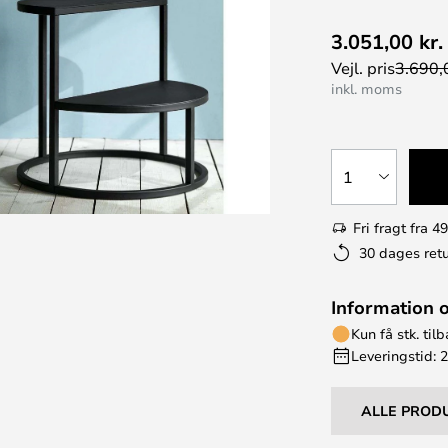
3.051,00 kr.
Vejl. pris
3.690,0
inkl. moms
1
Fri fragt fra 49
30 dages retu
Information 
Kun få stk. til
Leveringstid: 
ALLE PROD