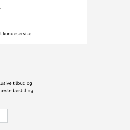
.
l kundeservice
usive tilbud og
æste bestilling.
U