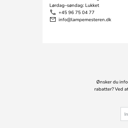
Lørdag–søndag: Lukket
+45 96 75 04 77
info@lampemesteren.dk
Ønsker du info
rabatter? Ved a