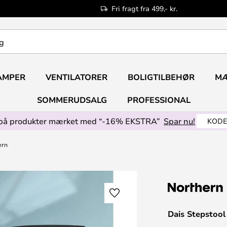
Fri fragt fra 499,- kr.
AMPER
VENTILATORER
BOLIGTILBEHØR
M
SOMMERUDSALG
PROFESSIONAL
på produkter mærket med “-16% EKSTRA”
Spar nu!
KODE
ern
Dais Stepstool