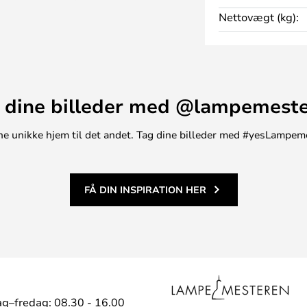
ilføjer et stilrent udtryk til
Nettovægt (kg):
me farveskema kombineret med
ais Stepstool oplagt til moderne
l det nemt at nå de høje hylder
len bruges som lille bord til
 dine billeder med @lampemest
g og potteplanter eller endda
t ene unikke hjem til det andet. Tag dine billeder med #yesLampem
nge designs blandt
alg af boligartikler.
FÅ DIN INSPIRATION HER
g–fredag: 08.30 - 16.00