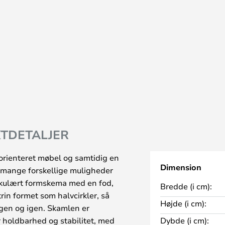
TDETALJER
norienteret møbel og samtidig en
Dimension
d mange forskellige muligheder
rkulært formskema med en fod,
Bredde (i cm):
trin formet som halvcirkler, så
Højde (i cm):
gen og igen. Skamlen er
er holdbarhed og stabilitet, med
Dybde (i cm):