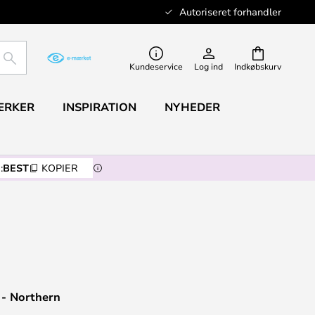
Autoriseret forhandler
SØG
Kundeservice
Log ind
Indkøbskurv
ÆRKER
INSPIRATION
NYHEDER
:
BEST
KOPIER
 - Northern