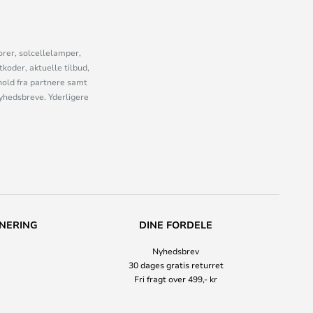
orer, solcellelamper,
oder, aktuelle tilbud,
old fra partnere samt
nyhedsbreve. Yderligere
NERING
DINE FORDELE
Nyhedsbrev
30 dages gratis returret
Fri fragt over 499,- kr