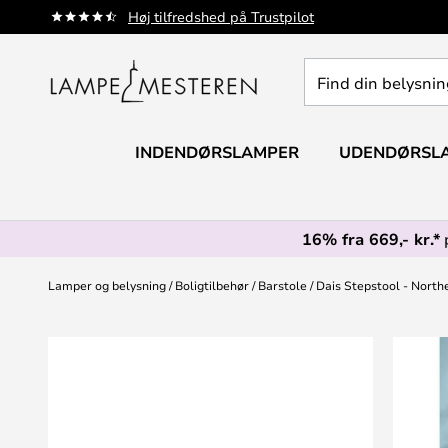
Skip
Høj tilfredshed på Trustpilot
to
Content
Find
din
belysning
INDENDØRSLAMPER
UDENDØRSL
16% fra 669,- kr.*
Lamper og belysning
Boligtilbehør
Barstole
Dais Stepstool - North
Gå
til
slutningen
af