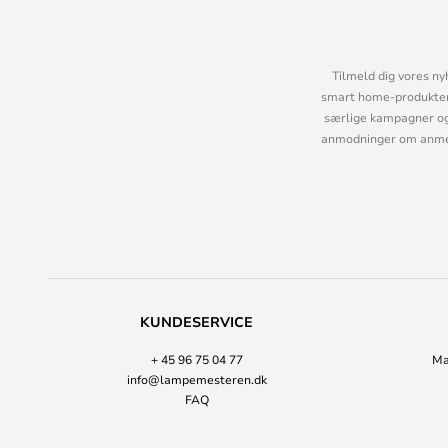
Tilmeld dig vores ny
smart home-produkter 
særlige kampagner og
anmodninger om anmelde
KUNDESERVICE
+ 45 96 75 04 77
Ma
info@lampemesteren.dk
FAQ