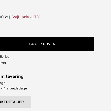
Vejl. pris -17%
0 kr.
LÆG I KURVEN
9,- kr.
rret
om levering
bage
2 - 4 arbejdsdage
UKTDETALJER