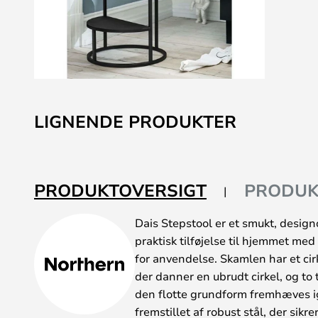
Gå
til
LIGNENDE PRODUKTER
starten
af
billedgalleriet
PRODUKTOVERSIGT
PRODUK
Dais Stepstool er et smukt, desig
praktisk tilføjelse til hjemmet me
for anvendelse. Skamlen har et ci
der danner en ubrudt cirkel, og to 
den flotte grundform fremhæves i
fremstillet af robust stål, der sikr