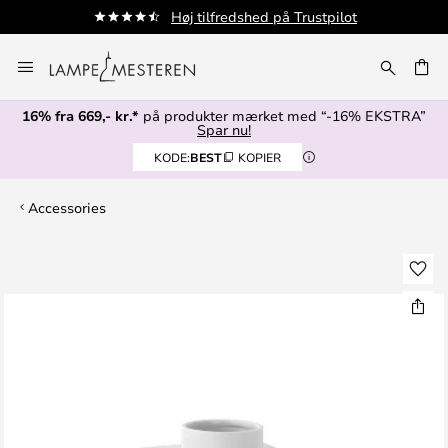
d på Trustpilot
Fri fragt fra 499,- kr
Skip
to
Content
16% fra 669,- kr.*
på produkter mærket med “-16% EKSTRA”
Spar nu!
KODE:
BEST
KOPIER
Accessories
Gå
til
slutningen
af
billedgalleriet