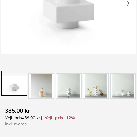
Gå
385,00 kr.
til
Vejl. pris -12%
Vejl. pris
439,00 kr.
starten
inkl. moms
af
billedgalleriet