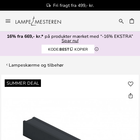
Fri fragt fra 499,- kr.
Skip
to
Content
16% fra 669,- kr.*
på produkter mærket med “-16% EKSTRA”
Spar nu!
KODE:
BEST
KOPIER
Lampeskærme og tilbehør
Gå
SUMMER DEAL
til
slutningen
af
billedgalleriet