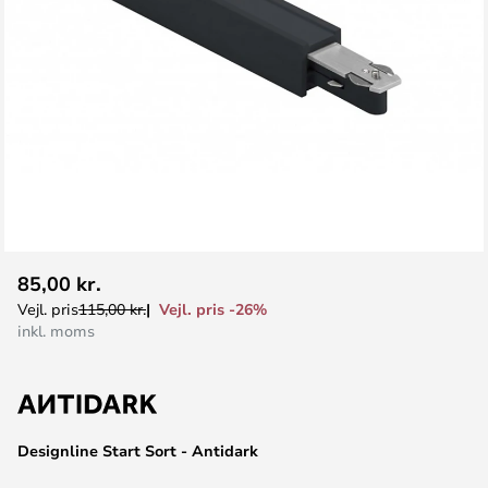
Gå
85,00 kr.
til
Vejl. pris -26%
Vejl. pris
115,00 kr.
starten
inkl. moms
af
billedgalleriet
Designline Start Sort - Antidark