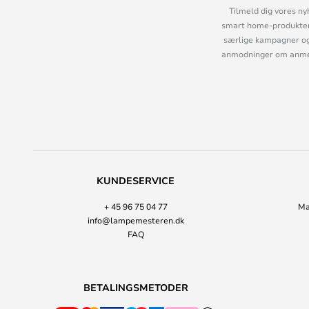
Tilmeld dig vores ny
smart home-produkter 
særlige kampagner og
anmodninger om anmelde
KUNDESERVICE
+ 45 96 75 04 77
Ma
info@lampemesteren.dk
FAQ
BETALINGSMETODER