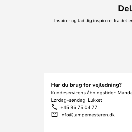
Del
Inspirer og lad dig inspirere, fra de
Har du brug for vejledning?
Kundeservicens åbningstider: Manda
Lørdag–søndag: Lukket
+45 96 75 04 77
info@lampemesteren.dk