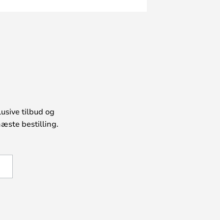
usive tilbud og
æste bestilling.
U