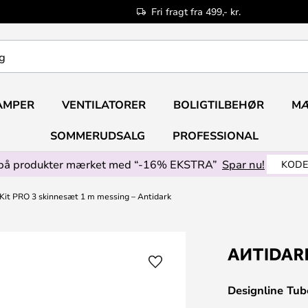
Fri fragt fra 499,- kr.
AMPER
VENTILATORER
BOLIGTILBEHØR
M
SOMMERUDSALG
PROFESSIONAL
på produkter mærket med “-16% EKSTRA”
Spar nu!
KODE
 Kit PRO 3 skinnesæt 1 m messing – Antidark
Designline Tub