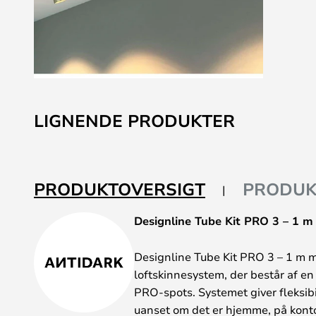
Gå
til
LIGNENDE PRODUKTER
starten
af
billedgalleriet
PRODUKTOVERSIGT
PRODUK
Designline Tube Kit PRO 3 – 1 m
Designline Tube Kit PRO 3 – 1 m m
loftskinnesystem, der består af e
PRO-spots. Systemet giver fleksibi
uanset om det er hjemme, på kontor