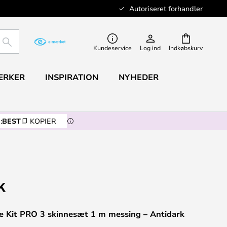
Autoriseret forhandler
SØG
Kundeservice
Log ind
Indkøbskurv
ÆRKER
INSPIRATION
NYHEDER
:
BEST
KOPIER
e Kit PRO 3 skinnesæt 1 m messing – Antidark