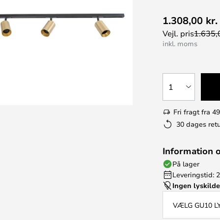
1.308,00 kr.
Vejl. pris
1.635,0
inkl. moms
1
Fri fragt fra 49
30 dages retu
Information 
På lager
Leveringstid: 
Ingen lyskild
VÆLG GU10 L