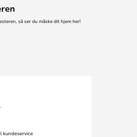
eren
esteren, så ser du måske dit hjem her!
.
l kundeservice