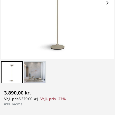
Gå
3.890,00 kr.
til
Vejl. pris -27%
Vejl. pris
5.379,00 kr.
starten
inkl. moms
af
billedgalleriet