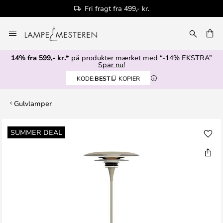
Fri fragt fra 499,- kr.
Skip
to
Content
14% fra 599,- kr.*
på produkter mærket med “-14% EKSTRA”
Spar nu!
KODE:
BEST
KOPIER
Gulvlamper
Gå
SUMMER DEAL
til
slutningen
af
billedgalleriet