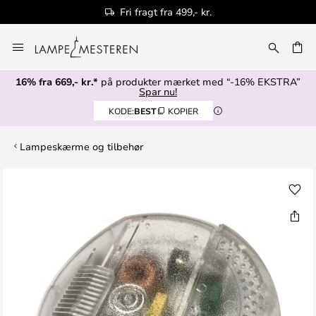
Fri fragt fra 499,- kr.
Skip
to
Content
16% fra 669,- kr.*
på produkter mærket med “-16% EKSTRA”
Spar nu!
KODE:
BEST
KOPIER
Lampeskærme og tilbehør
Gå
til
slutningen
af
billedgalleriet