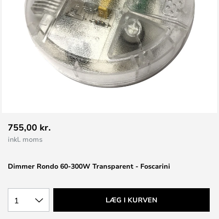
Gå
755,00 kr.
til
inkl. moms
starten
af
Dimmer Rondo 60-300W Transparent - Foscarini
billedgalleriet
1
LÆG I KURVEN