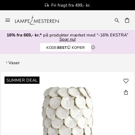
Fri fragt fra 499,- kr.
Skip
to
Content
16% fra 669,- kr.*
på produkter mærket med “-16% EKSTRA”
Spar nu!
KODE:
BEST
KOPIER
Vaser
Gå
SUMMER DEAL
til
slutningen
af
billedgalleriet