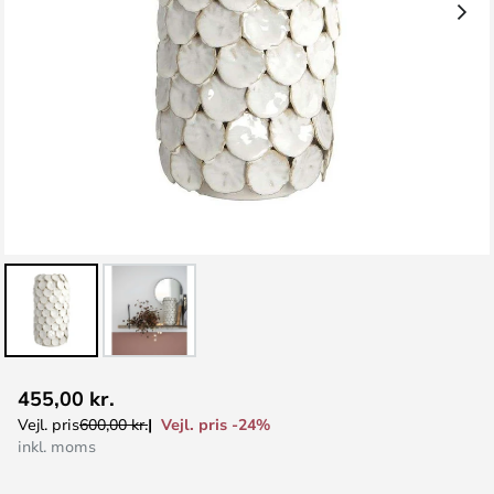
Gå
455,00 kr.
til
Vejl. pris -24%
Vejl. pris
600,00 kr.
starten
inkl. moms
af
billedgalleriet