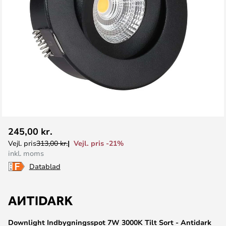
Gå
245,00 kr.
til
Vejl. pris -21%
Vejl. pris
313,00 kr.
starten
inkl. moms
af
Datablad
billedgalleriet
Downlight Indbygningsspot 7W 3000K Tilt Sort - Antidark