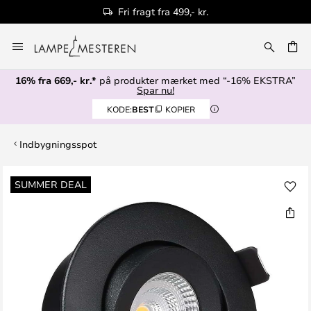
Fri fragt fra 499,- kr.
Skip
to
Content
16% fra 669,- kr.*
på produkter mærket med “-16% EKSTRA”
Spar nu!
KODE:
BEST
KOPIER
Indbygningsspot
Gå
SUMMER DEAL
til
slutningen
af
billedgalleriet