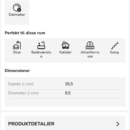
Dæmpbar
Perfekt til disse rum
Stue
Badeværels
Kælder
Altan/terra
Gang
e
sse
Dimensioner
Dybde (i cm):
35,5
Diameter (i cm):
9,5
PRODUKTDETALJER