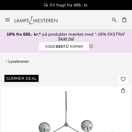
Fri fragt fra 499,- kr.
Skip
to
Content
16% fra 669,- kr.*
på produkter mærket med “-16% EKSTRA”
Spar nu!
KODE:
BEST
KOPIER
Lysekroner
Gå
SUMMER DEAL
til
slutningen
af
billedgalleriet