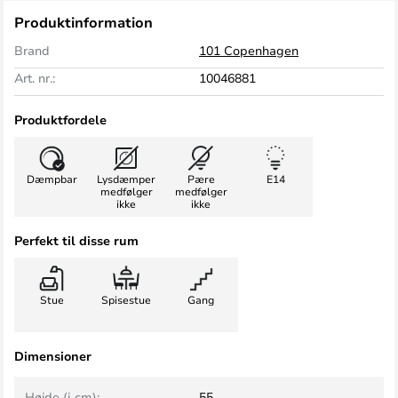
Produktinformation
Brand
101 Copenhagen
Art. nr.:
10046881
Produktfordele
Dæmpbar
Lysdæmper
Pære
E14
medfølger
medfølger
ikke
ikke
Perfekt til disse rum
Stue
Spisestue
Gang
Dimensioner
Højde (i cm):
55