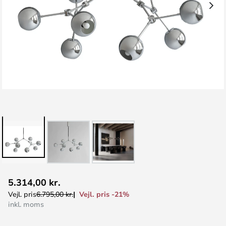
Gå
5.314,00 kr.
til
Vejl. pris -21%
Vejl. pris
6.795,00 kr.
starten
inkl. moms
af
billedgalleriet