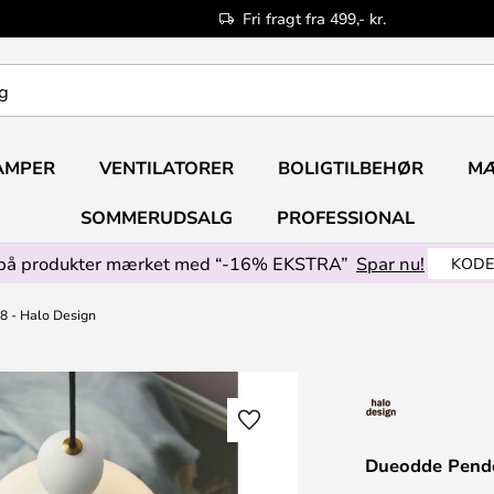
Fri fragt fra 499,- kr.
AMPER
VENTILATORER
BOLIGTILBEHØR
M
SOMMERUDSALG
PROFESSIONAL
på produkter mærket med “-16% EKSTRA”
Spar nu!
KODE
 - Halo Design
Dueodde Pende