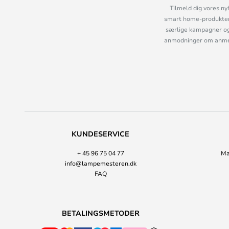
Tilmeld dig vores ny
smart home-produkter 
særlige kampagner og
anmodninger om anmelde
KUNDESERVICE
+ 45 96 75 04 77
Ma
info@lampemesteren.dk
FAQ
BETALINGSMETODER