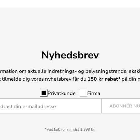
Nyhedsbrev
rmation om aktuelle indretnings- og belysningstrends, ekskl
t tilmelde dig vores nyhetsbrev får du
150 kr rabat*
på din n
Privatkunde
Firma
ABONNÉR N
*Ved køb for mindst 1 999 kr.