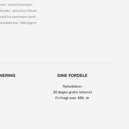
orer, solcellelamper,
oder, aktuelle tilbud,
old fra partnere samt
nyhedsbreve. Yderligere
NERING
DINE FORDELE
Nyhedsbrev
30 dages gratis returret
Fri fragt over 499,- kr