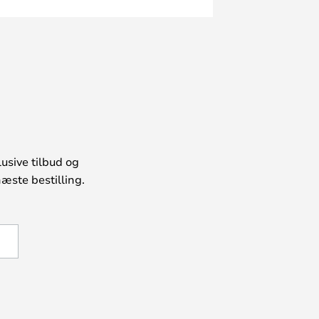
usive tilbud og
æste bestilling.
U