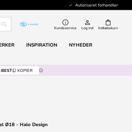
Autoriseret forhandler
SØG
Kundeservice
Log ind
Indkøbskurv
ÆRKER
INSPIRATION
NYHEDER
:
BEST
KOPIER
l Ø18 - Halo Design