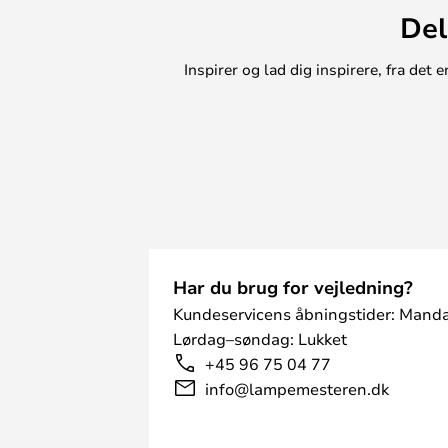
Del
Inspirer og lad dig inspirere, fra de
Har du brug for vejledning?
Kundeservicens åbningstider: Manda
Lørdag–søndag: Lukket
+45 96 75 04 77
info@lampemesteren.dk