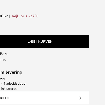
Vejl. pris -27%
0 kr.
LÆG I KURVEN
9,- kr.
rret
om levering
bage
2 - 4 arbejdsdage
e
inkluderet
SKILDE