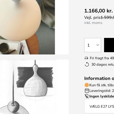
1.166,00 kr.
Vejl. pris
1.599,0
inkl. moms
1
Fri fragt fra 49
30 dages retu
Information 
Kun få stk. til
Leveringstid: 
Ingen lyskild
VÆLG E27 LY