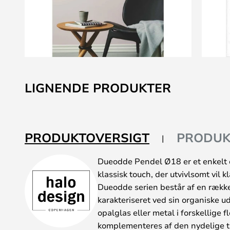
Gå
til
LIGNENDE PRODUKTER
starten
af
billedgalleriet
PRODUKTOVERSIGT
PRODUK
Dueodde Pendel Ø18 er et enkelt 
klassisk touch, der utvivlsomt vil 
Dueodde serien består af en række 
karakteriseret ved sin organiske u
opalglas eller metal i forskellige f
komplementeres af den nydelige tr