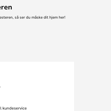
eren
esteren, så ser du måske dit hjem her!
.
l kundeservice