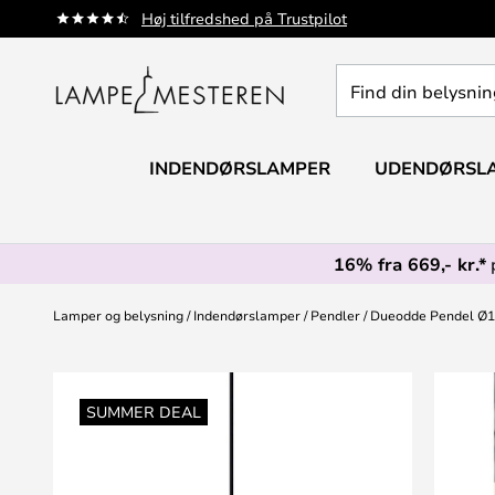
Skip
Høj tilfredshed på Trustpilot
to
Content
Find
din
belysning
INDENDØRSLAMPER
UDENDØRSL
16% fra 669,- kr.*
Lamper og belysning
Indendørslamper
Pendler
Dueodde Pendel Ø18
Gå
til
SUMMER DEAL
slutningen
af